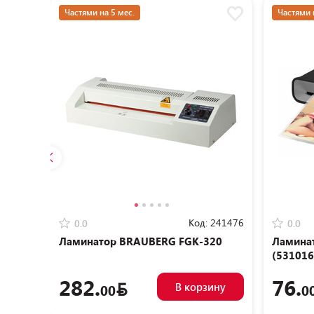
Частями на 5 мес.
Частями 
Код:
241476
0.0
0.0
Ламинатор BRAUBERG FGK-320
Ламина
(531016
282.
76.
В корзину
00
0