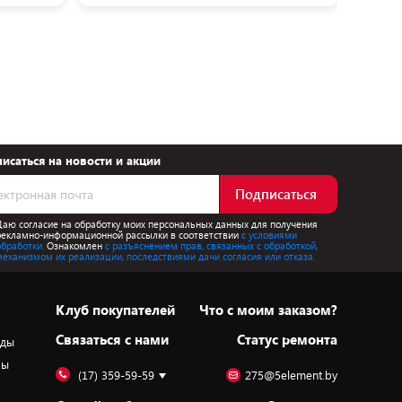
исаться на новости и акции
Подписаться
Даю согласие на обработку моих персональных данных для получения
рекламно-информационной рассылки в соответствии
с условиями
обработки.
Ознакомлен
с разъяснением прав, связанных с обработкой,
механизмом их реализации, последствиями дачи согласия или отказа.
Клуб покупателей
Что с моим заказом?
Cвязаться с нами
Статус ремонта
оды
ры
(17) 359-59-59
275@5element.by