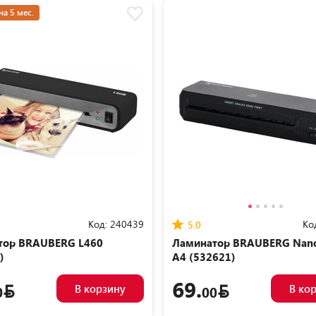
на 5 мес.
Код:
240439
Ко
5.0
тор BRAUBERG L460
Ламинатор BRAUBERG Nano
)
A4 (532621)
69.
В корзину
В ко
0
00