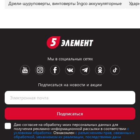
Дрели-шуруповерты, винтоверты Ingco аккумуляторные
Удар
Мы в социальных сетях
Подписаться на новости и акции
Подписаться
Даю согласие на обработку моих персональных данных для
получения рекламно-информационной рассылки в соответствии
с
условиями обработки.
Ознакомлен
с разъяснением прав, связанных с
обработкой, механизмом их реализации, последствиями дачи