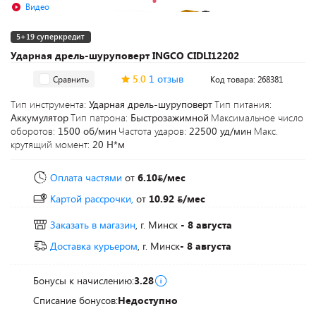
Видео
5+19 суперкредит
Ударная дрель-шуруповерт INGCO CIDLI12202
5.0
1 отзыв
Сравнить
Код товара: 268381
Тип инструмента:
Ударная дрель-шуруповерт
Тип питания:
Аккумулятор
Тип патрона:
Быстрозажимной
Максимальное число
оборотов:
1500 об/мин
Частота ударов:
22500 уд/мин
Макс.
крутящий момент:
20 Н*м
Оплата частями
от
6.10
/мес
Картой рассрочки,
от
10.92
/мес
Заказать в магазин
, г. Минск
- 8 августа
Доставка курьером
, г. Минск
- 8 августа
Бонусы к начислению:
3.28
Списание бонусов:
Недоступно