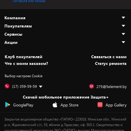
согласия или отказа.
Компания
Покупателям
О нас
Сервисы
Адреса магазинов
Как сделать заказ
Акции
Новости
Оплата и доставка
Программа «Защита+»
Статьи и обзоры
Безналичный расчёт
Установка техники
Скидки и промокоды
Клуб покупателей
Cвязаться с нами
Вакансии
Обмен и возврат товара
Для игровых консолей
Белорусские товары
Что с моим заказом?
Статус ремонта
Контакты
Юридическая информация
Подписки на видеосервисы
Подарки
Выбор настроек Cookie
Дай пять добру!
Обработка персональных данных
Для мобильных устройств
Бонусы
Подарочные карты
Для компьютеров
Оплата частями
(17) 359-59-59
275@5element.by
Утилизация старой техники
Новинки
Скачай мобильное приложение Защита+
Сервисные центры
Уценка
GooglePlay
App Store
App Gallery
Закрытое акционерное общество «ПАТИО» 223018, Минская обл., Минский
р-н, Ждановичский с/с, 53, вблизи д.Тарасово, оф. 503.1. Свидетельство о
государственной регистрации ЗАО «ПАТИО» выдано Мингорисполкомом