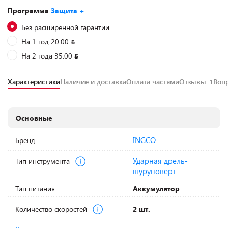
Программа
Защита +
Без расширенной гарантии
На 1 год 20.00
На 2 года 35.00
Характеристики
Наличие и доставка
Оплата частями
Отзывы
Воп
1
Основные
INGCO
Бренд
Ударная дрель-
Тип инструмента
шуруповерт
Тип питания
Аккумулятор
Количество скоростей
2 шт.