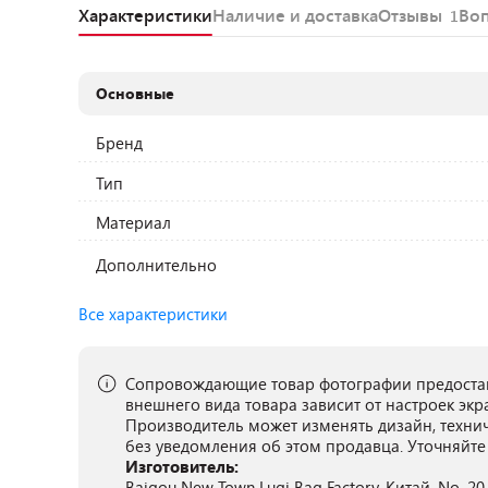
Характеристики
Наличие и доставка
Отзывы
Во
1
Основные
Бренд
Тип
Материал
Дополнительно
Все характеристики
Сопровождающие товар фотографии предостав
внешнего вида товара зависит от настроек экр
Производитель может изменять дизайн, техни
без уведомления об этом продавца. Уточняйте
Изготовитель:
Baigou New Town Luqi Bag Factory, Китай, No. 20,