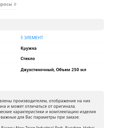
просы
0
5 ЭЛЕМЕНТ
Кружка
Стекло
Двухстеночный, Объем 250 мл
лены производителем, отображение на них
ана и может отличаться от оригинала.
ческие характеристики и комплектацию изделия
 важные для Вас параметры при заказе.
 Baigou New Town Industrial Park, Baoding, Hebei