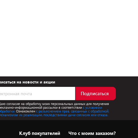
исаться на новости и акции
Подписаться
Даю согласие на обработку моих персональных данных для получения
рекламно-информационной рассылки в соответствии
с условиями
обработки.
Ознакомлен
с разъяснением прав, связанных с обработкой,
механизмом их реализации, последствиями дачи согласия или отказа.
Клуб покупателей
Что с моим заказом?