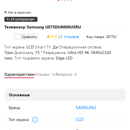
Нет в наличии
5+19 суперкредит
Телевизор Samsung UE75DU8000UXRU
4.9
11 отзывов
Сравнить
Код товара: 267752
Тип экрана:
LCD
Smart TV:
Да
Операционная система:
Tizen
Диагональ:
75 "
Разрешение:
Ultra HD 4K-3840x2160
пикс.
Тип подсветки экрана:
Edge LED
Характеристики
Отзывы
Вопросы
11
0
Основные
SAMSUNG
Бренд
LCD
Тип экрана