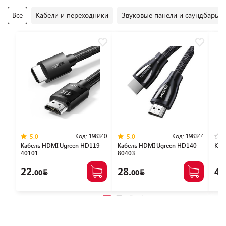
Все
Кабели и переходники
Звуковые панели и саундбары
Код:
198340
Код:
198344
5.0
5.0
Кабель HDMI Ugreen HD119-
Кабель HDMI Ugreen HD140-
Каб
40101
80403
22.
28.
40
00
00