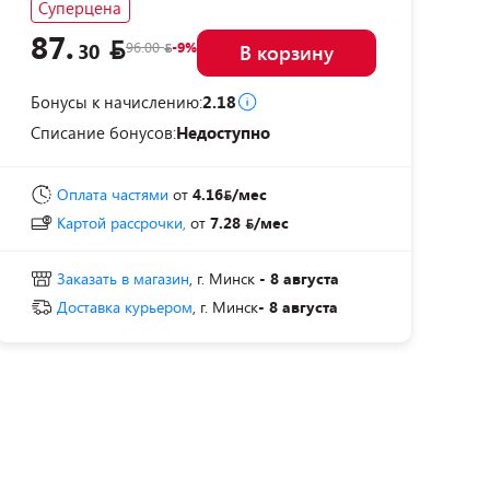
Суперцена
87.
96.00
-9%
30
В корзину
Бонусы к начислению:
2.18
Списание бонусов:
Недоступно
Оплата частями
от
4.16
/мес
Картой рассрочки,
от
7.28
/мес
Заказать в магазин
, г. Минск
- 8 августа
Доставка курьером
, г. Минск
- 8 августа