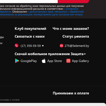
Даю согласие на обработку моих персональных данных для получения
рекламно-информационной рассылки в соответствии
с условиями
обработки.
Ознакомлен
с разъяснением прав, связанных с обработкой,
механизмом их реализации, последствиями дачи согласия или отказа.
Клуб покупателей
Что с моим заказом?
Cвязаться с нами
Статус ремонта
оды
ры
(17) 359-59-59
275@5element.by
Скачай мобильное приложение Защита+
GooglePlay
App Store
App Gallery
Принимаем к оплате