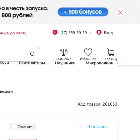
(17) 359-59-59
Вход
онусную карту
Сравнение
Избранное
Корзина
буки
Вентиляторы
Наушники
Микроволновые печи
лёсами
Код товара: 261633
0.0
0 отзывов
Сравнить