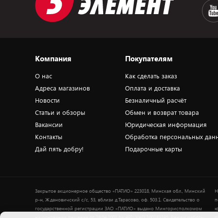
Компания
Покупателям
О нас
Как сделать заказ
Адреса магазинов
Оплата и доставка
Новости
Безналичный расчёт
Статьи и обзоры
Обмен и возврат товара
Вакансии
Юридическая информация
Контакты
Обработка персональных дан
Дай пять добру!
Подарочные карты
Закрытое акционерное общество «ПАТИО» 223018, Минская обл., Минский
Н
р-н, Ждановичский с/с, 53, вблизи д.Тарасово, оф. 503.1. Свидетельство о
п
государственной регистрации ЗАО «ПАТИО» выдано Мингорисполкомом
ю
на основании решения от 18.04.2001 № 491. УНП 100183195. Режим работы
о