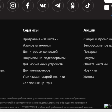
Сервисы
Акции
Программа «Защита+»
Скидки и промок
Установка техники
Белорусские това
Для игровых консолей
Подарки
Подписки на видеосервисы
Бонусы
Для мобильных устройств
Оплата частями
ных
Для компьютеров
Новинки
Утилизация старой техники
Уценка
Сервисные центры
омер телефона работников, уполномоченных рассматривать обращения
окупателей в соответствии с законодательством об обращениях граждан и
ридических лиц: +375172702914 - Минский районный исполнительный комитет ,
тдел торговли и услуг. Служба по работе с покупателями ЗАО «ПАТИО» (по