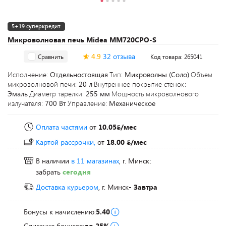
5+19 суперкредит
Микроволновая печь Midea MM720CPO-S
4.9
32 отзыва
Сравнить
Код товара: 265041
Исполнение:
Отдельностоящая
Тип:
Микроволны (Соло)
Объем
микроволновой печи:
20 л
Внутреннее покрытие стенок:
Эмаль
Диаметр тарелки:
255 мм
Мощность микроволнового
излучателя:
700 Вт
Управление:
Механическое
Оплата частями
от
10.05
/мес
Картой рассрочки,
от
18.00
/мес
В наличии
в 11 магазинах
, г. Минск:
забрать
сегодня
Доставка курьером
, г. Минск
- Завтра
Бонусы к начислению:
5.40
Списание бонусов:
до 25%