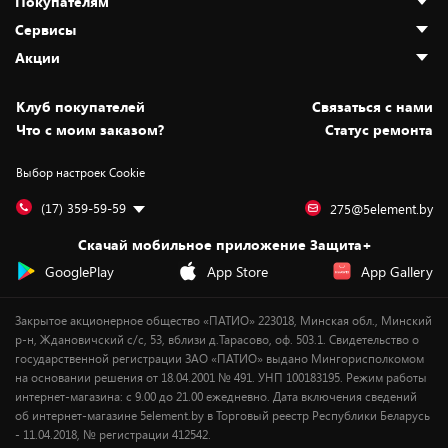
Покупателям
О нас
Сервисы
Адреса магазинов
Как сделать заказ
Акции
Новости
Оплата и доставка
Программа «Защита+»
Статьи и обзоры
Безналичный расчёт
Установка техники
Скидки и промокоды
Клуб покупателей
Cвязаться с нами
Вакансии
Обмен и возврат товара
Для игровых консолей
Белорусские товары
Что с моим заказом?
Статус ремонта
Контакты
Юридическая информация
Подписки на видеосервисы
Подарки
Выбор настроек Cookie
Дай пять добру!
Обработка персональных данных
Для мобильных устройств
Бонусы
Подарочные карты
Для компьютеров
Оплата частями
(17) 359-59-59
275@5element.by
Утилизация старой техники
Предзаказы
Скачай мобильное приложение Защита+
Сервисные центры
Новинки
GooglePlay
App Store
App Gallery
Уценка
Закрытое акционерное общество «ПАТИО» 223018, Минская обл., Минский
р-н, Ждановичский с/с, 53, вблизи д.Тарасово, оф. 503.1. Свидетельство о
государственной регистрации ЗАО «ПАТИО» выдано Мингорисполкомом
на основании решения от 18.04.2001 № 491. УНП 100183195. Режим работы
интернет-магазина: с 9.00 до 21.00 ежедневно. Дата включения сведений
об интернет-магазине 5element.by в Торговый реестр Республики Беларусь
- 11.04.2018, № регистрации 412542.