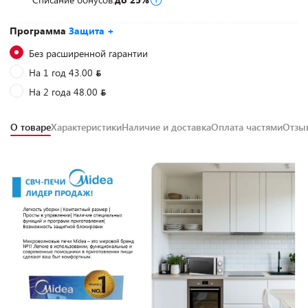
Программа
Защита +
Без расширенной гарантии
На 1 год 43.00
На 2 года 48.00
О товаре
Характеристики
Наличие и доставка
Оплата частями
Отз