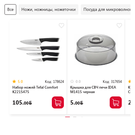
Все
Ножи, ножницы, ножеточки
Посуда для микроволновы
Код:
178624
Код:
317654
5.0
0.0
Набор ножей Tefal Сomfort
Крышка для СВЧ печи IDEA
Кух
K221S475
М1415 черная
Com
105.
5.
27
00
00