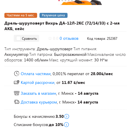
Частями на 5 мес.
Разумная цена
Дрель-шуруповерт Вихрь ДА-12Л-2КC (72/14/33) с 2-мя
АКБ, кейс
0.0
0 отзывов
Сравнить
Код товара: 252367
Тип инструмента:
Дрель-шуруповерт
Тип питания:
Аккумулятор
Тип патрона:
Быстрозажимной
Максимальное число
оборотов:
1400 об/мин
Макс. крутящий момент:
30 Н*м
Оплата частями
, 0,001% переплат
от
28.00
/мес
Картой рассрочки,
от
11.67
/мес
Заказать в магазин
, г. Минск
- 14 августа
Доставка курьером
, г. Минск
- 14 августа
Бонусы к начислению:
3.50
Списание бонусов:
до 10%