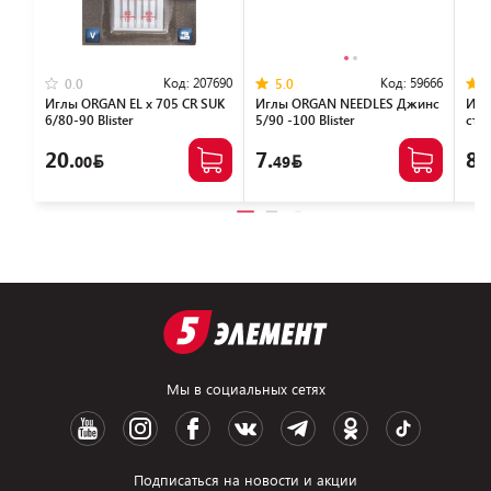
Код:
207690
Код:
59666
0.0
5.0
Иглы ORGAN EL x 705 CR SUK
Иглы ORGAN NEEDLES Джинс
Игл
6/80-90 Blister
5/90 -100 Blister
стре
20.
7.
8.
00
49
Мы в социальных сетях
Подписаться на новости и акции