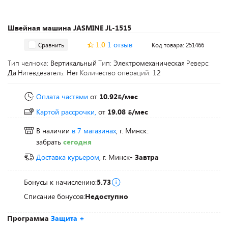
Швейная машина JASMINE JL-1515
1.0
1 отзыв
Сравнить
Код товара: 251466
Тип челнока:
Вертикальный
Тип:
Электромеханическая
Реверс:
Да
Нитевдеватель:
Нет
Количество операций:
12
Оплата частями
от
10.92
/мес
Картой рассрочки,
от
19.08
/мес
В наличии
в 7 магазинах
, г. Минск:
забрать
сегодня
Доставка курьером
, г. Минск
- Завтра
Бонусы к начислению:
5.73
Списание бонусов:
Недоступно
Программа
Защита +