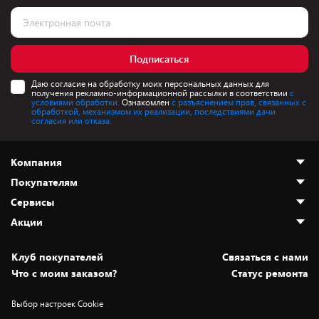
Подписаться
Даю согласие на обработку моих персональных данных для
получения рекламно-информационной рассылки в соответствии
с
условиями обработки.
Ознакомлен
с разъяснением прав, связанных с
обработкой, механизмом их реализации, последствиями дачи
согласия или отказа.
Компания
Покупателям
О нас
Сервисы
Адреса магазинов
Как сделать заказ
Акции
Новости
Оплата и доставка
Программа «Защита+»
Статьи и обзоры
Безналичный расчёт
Установка техники
Скидки и промокоды
Клуб покупателей
Cвязаться с нами
Вакансии
Обмен и возврат товара
Для игровых консолей
Белорусские товары
Что с моим заказом?
Статус ремонта
Контакты
Юридическая информация
Подписки на видеосервисы
Подарки
Выбор настроек Cookie
Дай пять добру!
Обработка персональных данных
Для мобильных устройств
Бонусы