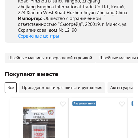
Road, Yinzhou District, Ningbo, Zhejiang
Zhejiang Fanghua International Trade Co Ltd., Китай,
223 Xianmu West Road Huzhen Jinyun Zhejiang China.
Импортер:
Общество с ограниченной
ответственностью "Сьютрейд", 220019, г. Минск, ул.
Скрипникова, дом № 12, 90
Сервисные центры
Швейные машины с оверлочной строчкой
Швейные машины 
Покупают вместе
Все
Принадлежности для шитья и рукоделия
Аксессуары 
Разумная цена
Раз