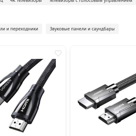
гц
4К телевизоры
Телевизоры с голосовым управлением
ли и переходники
Звуковые панели и саундбары