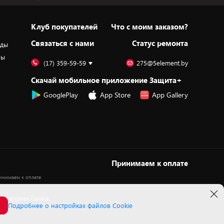
Клуб покупателей
Что с моим заказом?
Cвязаться с нами
Статус ремонта
оды
ры
(17) 359-59-59
275@5element.by
Скачай мобильное приложение Защита+
GooglePlay
App Store
App Gallery
Принимаем к оплате
 настроек Cookie
Подробнее о настройках файлов Cookie