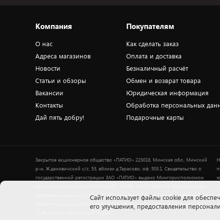
Компания
Покупателям
О нас
Как сделать заказ
Адреса магазинов
Оплата и доставка
Новости
Безналичный расчёт
Статьи и обзоры
Обмен и возврат товара
Вакансии
Юридическая информация
Контакты
Обработка персональных дан
Дай пять добру!
Подарочные карты
Закрытое акционерное общество «ПАТИО» 223018, Минская обл., Минский
Н
р-н, Ждановичский с/с, 53, вблизи д.Тарасово, оф. 503.1. Свидетельство о
п
государственной регистрации ЗАО «ПАТИО» выдано Мингорисполкомом
ю
на основании решения от 18.04.2001 № 491. УНП 100183195. Режим работы
о
интернет-магазина: с 9.00 до 21.00 ежедневно. Дата включения сведений об
в
Cайт использует файлы cookie для обеспеч
интернет-магазине 5element.by в Торговый реестр Республики Беларусь -
+
его улучшения, предоставления персона
11.04.2018, № регистрации 412542.