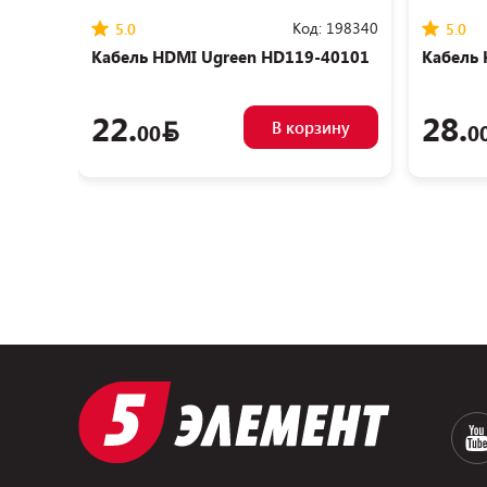
Код:
198340
5.0
5.0
Кабель HDMI Ugreen HD119-40101
Кабель 
22.
28.
В корзину
00
0