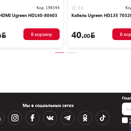
Код:
198344
Ко
0.0
HDMI Ugreen HD140-80403
Кабель Ugreen HD135 7032
40.
В корзину
В ко
0
00
Подп
Мы в социальных сетях