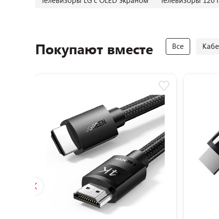
Телевизоры LG c OLED экраном
Телевизоры 120 
Покупают вместе
Все
Кабе