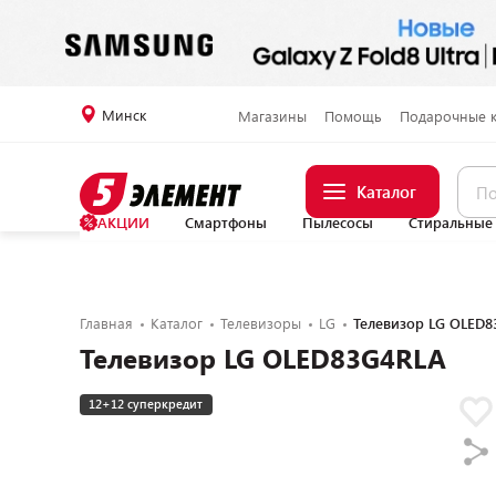
Минск
Магазины
Помощь
Подарочные 
Каталог
АКЦИИ
Смартфоны
Пылесосы
Стиральные
Главная
Каталог
Телевизоры
LG
Телевизор LG OLED8
Телевизор LG OLED83G4RLA
12+12 суперкредит