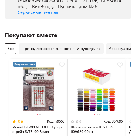
коммерческая фирма "Сенат", 210026, Витебская
обл., г. Витебск, ул. Пушкина, дом № 6
Сервисные центры
Покупают вместе
Все
Принадлежности для шитья и рукоделия
Аксессуары 
Разумная цена
Раз
Код:
59668
Код:
364696
5.0
0.0
Иглы ORGAN NEEDLES Супер
Швейные нитки DEVELIA
Игл
стрейч 5/75-90 Blister
609629 60шт
Джер