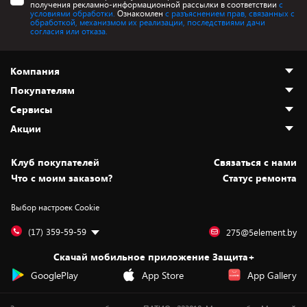
получения рекламно-информационной рассылки в соответствии
с
условиями обработки.
Ознакомлен
с разъяснением прав, связанных с
обработкой, механизмом их реализации, последствиями дачи
согласия или отказа.
Компания
Покупателям
О нас
Сервисы
Адреса магазинов
Как сделать заказ
Акции
Новости
Оплата и доставка
Программа «Защита+»
Статьи и обзоры
Безналичный расчёт
Установка техники
Скидки и промокоды
Клуб покупателей
Cвязаться с нами
Вакансии
Обмен и возврат товара
Для игровых консолей
Белорусские товары
Что с моим заказом?
Статус ремонта
Контакты
Юридическая информация
Подписки на видеосервисы
Подарки
Выбор настроек Cookie
Дай пять добру!
Обработка персональных данных
Для мобильных устройств
Бонусы
Подарочные карты
Для компьютеров
Оплата частями
(17) 359-59-59
275@5element.by
Утилизация старой техники
Новинки
Скачай мобильное приложение Защита+
Сервисные центры
Уценка
GooglePlay
App Store
App Gallery