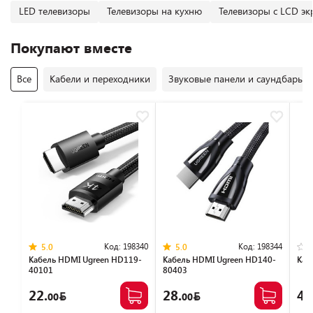
LED телевизоры
Телевизоры на кухню
Телевизоры с LCD э
Покупают вместе
Все
Кабели и переходники
Звуковые панели и саундбары
Код:
198340
Код:
198344
5.0
5.0
Кабель HDMI Ugreen HD119-
Кабель HDMI Ugreen HD140-
Каб
40101
80403
22.
28.
40
00
00