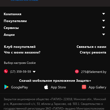
Компания
Покупателям
О нас
Сервисы
Адреса магазинов
Как сделать заказ
Акции
Новости
Оплата и доставка
Программа «Защита+»
Статьи и обзоры
Безналичный расчёт
Установка техники
Скидки и промокоды
Клуб покупателей
Cвязаться с нами
Вакансии
Обмен и возврат товара
Для игровых консолей
Белорусские товары
Что с моим заказом?
Статус ремонта
Контакты
Юридическая информация
Подписки на видеосервисы
Подарки
Выбор настроек Cookie
Дай пять добру!
Обработка персональных данных
Для мобильных устройств
Бонусы
Подарочные карты
Для компьютеров
Оплата частями
(17) 359-59-59
275@5element.by
Утилизация старой техники
Предзаказы
Скачай мобильное приложение Защита+
Сервисные центры
Новинки
GooglePlay
App Store
App Gallery
Уценка
Закрытое акционерное общество «ПАТИО» 223018, Минская обл., Минский
р-н, Ждановичский с/с, 53, вблизи д.Тарасово, оф. 503.1. Свидетельство о
государственной регистрации ЗАО «ПАТИО» выдано Мингорисполкомом