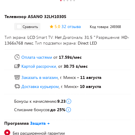
Телевизор ASANO 32LH1030S
5.0
32 отзыва
Сравнить
Код товара: 249368
Тип экрана:
LCD
Smart TV:
Нет
Диагональ:
31.5 "
Разрешение:
HD-
1366x768 пикс.
Тип подсветки экрана:
Direct LED
Оплата частями
от
17.59
/мес
Картой рассрочки,
от
30.75
/мес
Заказать в магазин
, г. Минск
- 11 августа
Доставка курьером
, г. Минск
- 10 августа
Бонусы к начислению:
9.23
Списание бонусов:
до 25%
Программа
Защита +
Без расширенной гарантии