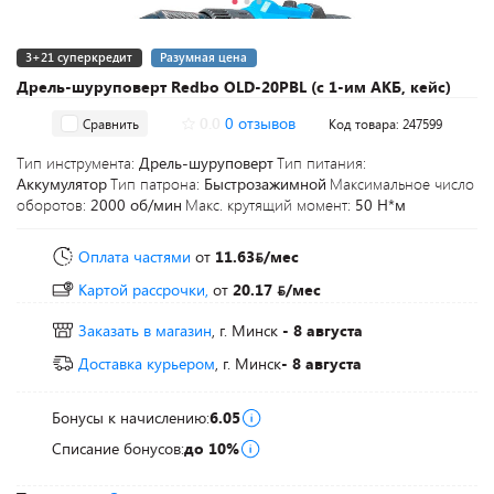
3+21 суперкредит
Разумная цена
Дрель-шуруповерт Redbo OLD-20PBL (с 1-им АКБ, кейс)
0.0
0 отзывов
Сравнить
Код товара: 247599
Тип инструмента:
Дрель-шуруповерт
Тип питания:
Аккумулятор
Тип патрона:
Быстрозажимной
Максимальное число
оборотов:
2000 об/мин
Макс. крутящий момент:
50 Н*м
Оплата частями
от
11.63
/мес
Картой рассрочки,
от
20.17
/мес
Заказать в магазин
, г. Минск
- 8 августа
Доставка курьером
, г. Минск
- 8 августа
Бонусы к начислению:
6.05
Списание бонусов:
до 10%