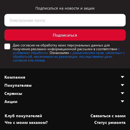
Подписаться на новости и акции
Подписаться
Даю согласие на обработку моих персональных данных для
получения рекламно-информационной рассылки в соответствии
с
условиями обработки.
Ознакомлен
с разъяснением прав, связанных с
обработкой, механизмом их реализации, последствиями дачи
согласия или отказа.
Компания
Покупателям
О нас
Сервисы
Адреса магазинов
Как сделать заказ
Акции
Новости
Оплата и доставка
Программа «Защита+»
Статьи и обзоры
Безналичный расчёт
Установка техники
Скидки и промокоды
Клуб покупателей
Cвязаться с нами
Вакансии
Обмен и возврат товара
Для игровых консолей
Белорусские товары
Что с моим заказом?
Статус ремонта
Контакты
Юридическая информация
Подписки на видеосервисы
Подарки