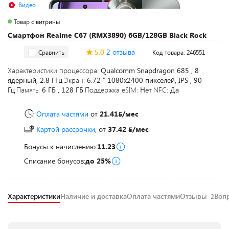
Видео
Товар с витрины
Смартфон Realme C67 (RMX3890) 6GB/128GB Black Rock
5.0
2 отзыва
Сравнить
Код товара: 246551
Характеристики процессора:
Qualcomm Snapdragon 685 , 8
ядерный, 2.8 ГГц
Экран:
6.72 " 1080x2400 пикселей, IPS , 90
Гц
Память:
6 ГБ , 128 ГБ
Поддержка eSIM:
Нет
NFC:
Да
Оплата частями
от
21.41
/мес
Картой рассрочки,
от
37.42
/мес
Бонусы к начислению:
11.23
Списание бонусов:
до 25%
Характеристики
Наличие и доставка
Оплата частями
Отзывы
Воп
2