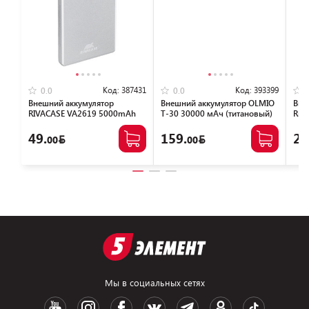
Код:
387431
Код:
393399
0.0
0.0
Внешний аккумулятор
Внешний аккумулятор OLMIO
Вне
RIVACASE VA2619 5000mAh
T-30 30000 мАч (титановый)
Riv
Magsafe 15W + PD20W
(че
(серебристый)
49.
159.
29
00
00
Мы в социальных сетях