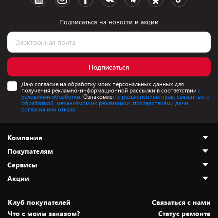
Подписаться на новости и акции
Подписаться
Даю согласие на обработку моих персональных данных для
получения рекламно-информационной рассылки в соответствии
с
условиями обработки.
Ознакомлен
с разъяснением прав, связанных с
обработкой, механизмом их реализации, последствиями дачи
согласия или отказа.
Компания
Покупателям
О нас
Сервисы
Адреса магазинов
Как сделать заказ
Акции
Новости
Оплата и доставка
Программа «Защита+»
Статьи и обзоры
Безналичный расчёт
Установка техники
Скидки и промокоды
Клуб покупателей
Cвязаться с нами
Вакансии
Обмен и возврат товара
Для игровых консолей
Белорусские товары
Что с моим заказом?
Статус ремонта