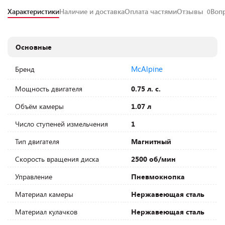
Характеристики
Наличие и доставка
Оплата частями
Отзывы
Воп
0
Основные
McAlpine
Бренд
Мощность двигателя
0.75 л. с.
Объём камеры
1.07 л
Число ступеней измельчения
1
Тип двигателя
Магнитный
Скорость вращения диска
2500 об/мин
Управление
Пневмокнопка
Материал камеры
Нержавеющая сталь
Материал кулачков
Нержавеющая сталь