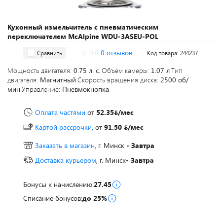
Кухонный измельчитель с пневматическим
переключателем McAlpine WDU-3ASEU-POL
0.0
0 отзывов
Сравнить
Код товара: 244237
Мощность двигателя:
0.75 л. с.
Объём камеры:
1.07 л
Тип
двигателя:
Магнитный
Скорость вращения диска:
2500 об/
мин
Управление:
Пневмокнопка
Оплата частями
от
52.35
/мес
Картой рассрочки,
от
91.50
/мес
Заказать в магазин
, г. Минск
- Завтра
Доставка курьером
, г. Минск
- Завтра
Бонусы к начислению:
27.45
Списание бонусов:
до 25%