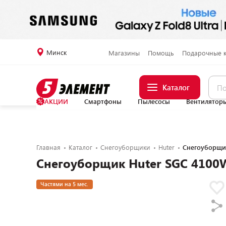
Минск
Магазины
Помощь
Подарочные 
Каталог
АКЦИИ
Смартфоны
Пылесосы
Вентилятор
Главная
Каталог
Снегоуборщики
Huter
Снегоуборщик
Снегоуборщик Huter SGC 4100W
Частями на 5 мес.