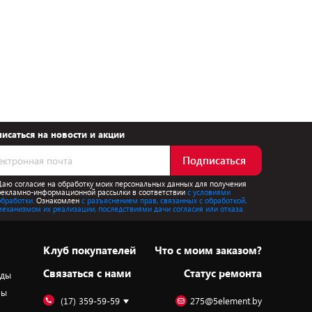
исаться на новости и акции
Подписаться
Даю согласие на обработку моих персональных данных для получения
рекламно-информационной рассылки в соответствии
с условиями
обработки.
Ознакомлен
с разъяснением прав, связанных с обработкой,
механизмом их реализации, последствиями дачи согласия или отказа.
Клуб покупателей
Что с моим заказом?
Cвязаться с нами
Статус ремонта
оды
ры
(17) 359-59-59
275@5element.by