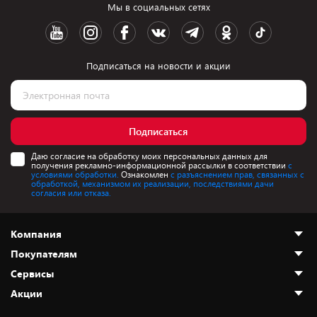
Мы в социальных сетях
Подписаться на новости и акции
Подписаться
Даю согласие на обработку моих персональных данных для
получения рекламно-информационной рассылки в соответствии
с
условиями обработки.
Ознакомлен
с разъяснением прав, связанных с
обработкой, механизмом их реализации, последствиями дачи
согласия или отказа.
Компания
Покупателям
О нас
Сервисы
Адреса магазинов
Как сделать заказ
Акции
Новости
Оплата и доставка
Программа «Защита+»