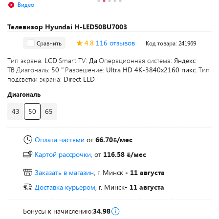
Видео
Телевизор Hyundai H-LED50BU7003
4.8
116 отзывов
Сравнить
Код товара: 241969
Тип экрана:
LCD
Smart TV:
Да
Операционная система:
Яндекс
ТВ
Диагональ:
50 "
Разрешение:
Ultra HD 4K-3840x2160 пикс.
Тип
подсветки экрана:
Direct LED
Диагональ
43
50
65
Оплата частями
от
66.70
/мес
Картой рассрочки,
от
116.58
/мес
Заказать в магазин
, г. Минск
- 11 августа
Доставка курьером
, г. Минск
- 11 августа
Бонусы к начислению:
34.98