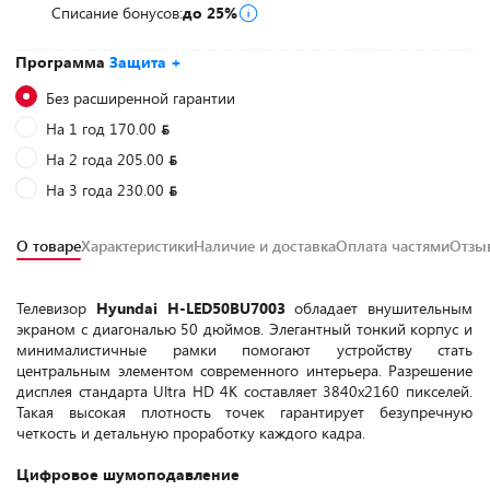
Списание бонусов:
до 25%
Программа
Защита +
Без расширенной гарантии
На 1 год 170.00
На 2 года 205.00
На 3 года 230.00
О товаре
Характеристики
Наличие и доставка
Оплата частями
Отз
Телевизор
Hyundai H-LED50BU7003
обладает внушительным
экраном с диагональю 50 дюймов. Элегантный тонкий корпус и
минималистичные рамки помогают устройству стать
центральным элементом современного интерьера. Разрешение
дисплея стандарта Ultra HD 4K составляет 3840x2160 пикселей.
Такая высокая плотность точек гарантирует безупречную
четкость и детальную проработку каждого кадра.
Цифровое шумоподавление