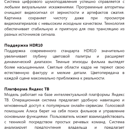
Система цифрового шумоподавления успешно справляется с
любыми визуальными искажениями. Программные алгоритмы
очищают видеосигнал от зернистости и артефактов сжатия.
Картинка сохраняет чистоту даже при просмотре
видеоматериалов с невысоким исходным качеством. Технология
обеспечивает стабильную и приятную для глаз трансляцию из
разных источников сигнала.
Поддержка HDR10
Поддержка современного стандарта HDR10 значительно
увеличивает глубину цветовой палитры и расширяет
динамический диапазон. Темные эпизоды фильма выглядят
более насыщенными. Светлые области кадра не теряют свою
естественную фактуру и мелкие детали. Цветопередача в
каждой сцене максимально приближена к реальности.
Платформа Яндекс ТВ
Модель работает на базе интеллектуальной платформы Яндекс
ТВ. Операционная система предлагает удобную навигацию и
мгновенный доступ к популярным онлайн-сервисам. Голосовой
помощник Алиса берет на себя поиск фильмов и управление
основными функциями. Пользователь может взаимодействовать
с техникой посредством простых речевых команд. Система
анализирует предпочтения владельца и предлагает