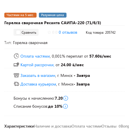
Частями на 5 мес.
Разумная цена
Горелка сварочная Ресанта САИПА-220 (71/6/3)
0.0
0 отзывов
Сравнить
Код товара: 205742
Тип:
Горелка сварочная
Оплата частями
, 0,001% переплат
от
57.60
/мес
Картой рассрочки,
от
24.00
/мес
Заказать в магазин
, г. Минск
- Завтра
Доставка курьером
, г. Минск
- Завтра
Бонусы к начислению:
7.20
Списание бонусов:
до 10%
Характеристики
Наличие и доставка
Оплата частями
Отзывы
Воп
0