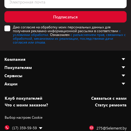
Подписаться
Даю согласие на обработку моих персональных данных для
получения рекламно-информационной рассылки в соответствии
с
условиями обработки.
Ознакомлен
с разъяснением прав, связанных с
обработкой, механизмом их реализации, последствиями дачи
согласия или отказа.
Компания
Покупателям
О нас
Сервисы
Адреса магазинов
Как сделать заказ
Акции
Новости
Оплата и доставка
Программа «Защита+»
Статьи и обзоры
Безналичный расчёт
Установка техники
Скидки и промокоды
Клуб покупателей
Cвязаться с нами
Вакансии
Обмен и возврат товара
Для игровых консолей
Белорусские товары
Что с моим заказом?
Статус ремонта
Контакты
Юридическая информация
Подписки на видеосервисы
Подарки
Выбор настроек Cookie
Дай пять добру!
Обработка персональных данных
Для мобильных устройств
Бонусы
Подарочные карты
Для компьютеров
Оплата частями
(17) 359-59-59
275@5element.by