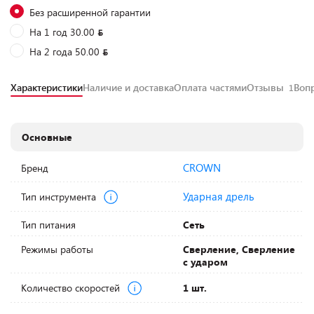
Без расширенной гарантии
На 1 год 30.00
На 2 года 50.00
Характеристики
Наличие и доставка
Оплата частями
Отзывы
Воп
1
Основные
CROWN
Бренд
Ударная дрель
Тип инструмента
Тип питания
Сеть
Режимы работы
Сверление, Сверление
с ударом
Количество скоростей
1 шт.