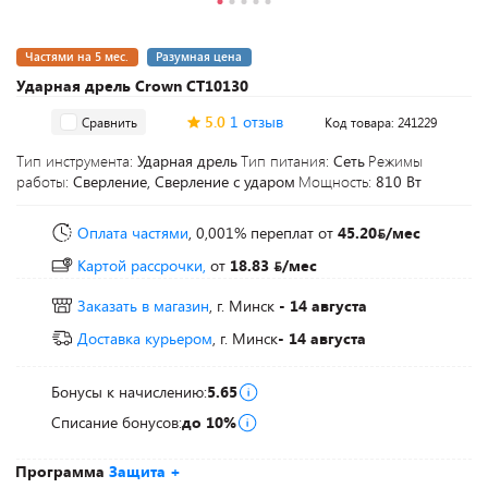
Частями на 5 мес.
Разумная цена
Ударная дрель Crown CT10130
5.0
1 отзыв
Сравнить
Код товара: 241229
Тип инструмента:
Ударная дрель
Тип питания:
Сеть
Режимы
работы:
Сверление, Сверление с ударом
Мощность:
810 Вт
Оплата частями
, 0,001% переплат
от
45.20
/мес
Картой рассрочки,
от
18.83
/мес
Заказать в магазин
, г. Минск
- 14 августа
Доставка курьером
, г. Минск
- 14 августа
Бонусы к начислению:
5.65
Списание бонусов:
до 10%
Программа
Защита +