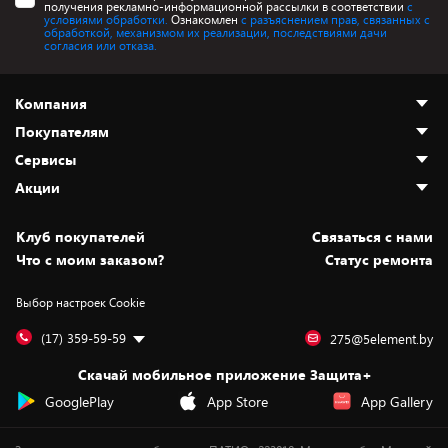
получения рекламно-информационной рассылки в соответствии
с
условиями обработки.
Ознакомлен
с разъяснением прав, связанных с
обработкой, механизмом их реализации, последствиями дачи
согласия или отказа.
Компания
Покупателям
О нас
Сервисы
Адреса магазинов
Как сделать заказ
Акции
Новости
Оплата и доставка
Программа «Защита+»
Статьи и обзоры
Безналичный расчёт
Установка техники
Скидки и промокоды
Клуб покупателей
Cвязаться с нами
Вакансии
Обмен и возврат товара
Для игровых консолей
Белорусские товары
Что с моим заказом?
Статус ремонта
Контакты
Юридическая информация
Подписки на видеосервисы
Подарки
Выбор настроек Cookie
Дай пять добру!
Обработка персональных данных
Для мобильных устройств
Бонусы
Подарочные карты
Для компьютеров
Оплата частями
(17) 359-59-59
275@5element.by
Утилизация старой техники
Новинки
Скачай мобильное приложение Защита+
Сервисные центры
Уценка
GooglePlay
App Store
App Gallery