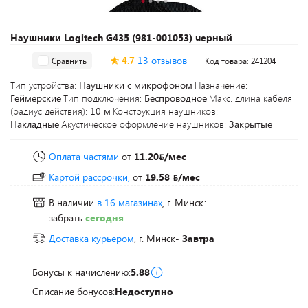
Наушники Logitech G435 (981-001053) черный
4.7
13 отзывов
Сравнить
Код товара: 241204
Тип устройства:
Наушники с микрофоном
Назначение:
Геймерские
Тип подключения:
Беспроводное
Макс. длина кабеля
(радиус действия):
10 м
Конструкция наушников:
Накладные
Акустическое оформление наушников:
Закрытые
Оплата частями
от
11.20
/мес
Картой рассрочки,
от
19.58
/мес
В наличии
в 16 магазинах
, г. Минск:
забрать
сегодня
Доставка курьером
, г. Минск
- Завтра
Бонусы к начислению:
5.88
Списание бонусов:
Недоступно