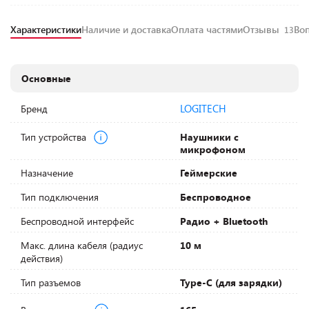
Характеристики
Наличие и доставка
Оплата частями
Отзывы
Во
13
Основные
LOGITECH
Бренд
Тип устройства
Наушники с
микрофоном
Назначение
Геймерские
Тип подключения
Беспроводное
Беспроводной интерфейс
Радио + Bluetooth
Макс. длина кабеля (радиус
10 м
действия)
Тип разъемов
Type-C (для зарядки)