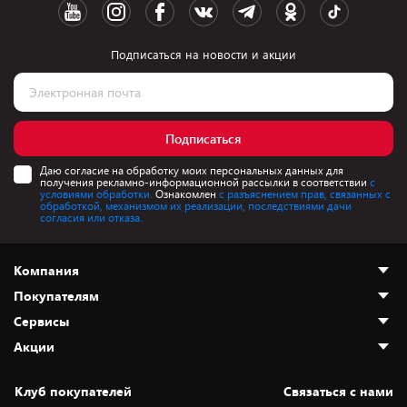
Подписаться на новости и акции
Подписаться
Даю согласие на обработку моих персональных данных для
получения рекламно-информационной рассылки в соответствии
с
условиями обработки.
Ознакомлен
с разъяснением прав, связанных с
обработкой, механизмом их реализации, последствиями дачи
согласия или отказа.
Компания
Покупателям
О нас
Сервисы
Адреса магазинов
Как сделать заказ
Акции
Новости
Оплата и доставка
Программа «Защита+»
Статьи и обзоры
Безналичный расчёт
Установка техники
Скидки и промокоды
Клуб покупателей
Cвязаться с нами