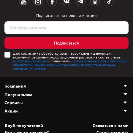
Подписаться на новости и акции
Подписаться
Даю согласие на обработку моих персональных данных для
получения рекламно-информационной рассылки в соответствии
с
условиями обработки.
Ознакомлен
с разъяснением прав, связанных с
обработкой, механизмом их реализации, последствиями дачи
согласия или отказа.
Компания
Покупателям
О нас
Сервисы
Адреса магазинов
Как сделать заказ
Акции
Новости
Оплата и доставка
Программа «Защита+»
Статьи и обзоры
Безналичный расчёт
Установка техники
Скидки и промокоды
Клуб покупателей
Cвязаться с нами
Вакансии
Обмен и возврат товара
Для игровых консолей
Белорусские товары
Что с моим заказом?
Статус ремонта