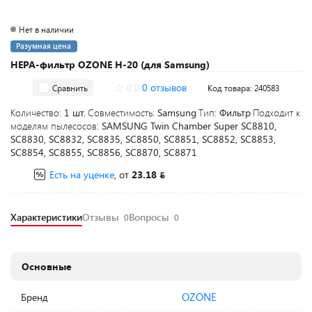
Нет в наличии
Разумная цена
HEPA-фильтр OZONE H-20 (для Samsung)
0.0
0 отзывов
Сравнить
Код товара: 240583
Количество:
1 шт.
Совместимость:
Samsung
Тип:
Фильтр
Подходит к
моделям пылесосов:
SAMSUNG Twin Chamber Super SC8810,
SC8830, SC8832, SC8835, SC8850, SC8851, SC8852, SC8853,
SC8854, SC8855, SC8856, SC8870, SC8871
Есть на уценке
, от
23.18
Характеристики
Отзывы
Вопросы
0
0
Основные
OZONE
Бренд