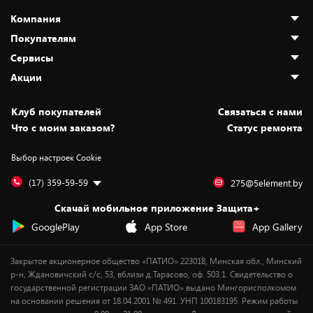
Компания
Покупателям
О нас
Сервисы
Адреса магазинов
Как сделать заказ
Акции
Новости
Оплата и доставка
Программа «Защита+»
Статьи и обзоры
Безналичный расчёт
Установка техники
Скидки и промокоды
Клуб покупателей
Cвязаться с нами
Вакансии
Обмен и возврат товара
Для игровых консолей
Белорусские товары
Что с моим заказом?
Статус ремонта
Контакты
Юридическая информация
Подписки на видеосервисы
Подарки
Выбор настроек Cookie
Дай пять добру!
Обработка персональных данных
Для мобильных устройств
Бонусы
Подарочные карты
Для компьютеров
Оплата частями
(17) 359-59-59
275@5element.by
Утилизация старой техники
Новинки
Скачай мобильное приложение Защита+
Сервисные центры
Уценка
GooglePlay
App Store
App Gallery
Закрытое акционерное общество «ПАТИО» 223018, Минская обл., Минский
р-н, Ждановичский с/с, 53, вблизи д.Тарасово, оф. 503.1. Свидетельство о
государственной регистрации ЗАО «ПАТИО» выдано Мингорисполкомом
на основании решения от 18.04.2001 № 491. УНП 100183195. Режим работы