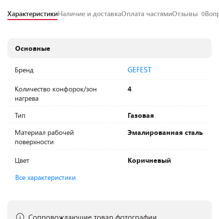
Характеристики
Наличие и доставка
Оплата частями
Отзывы
Воп
0
Основные
GEFEST
Бренд
Количество конфорок/зон
4
нагрева
Тип
Газовая
Материал рабочей
Эмалированная сталь
поверхности
Цвет
Коричневый
Все характеристики
Сопровождающие товар фотографии