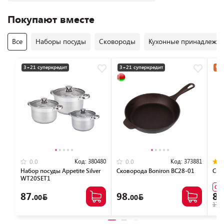
Покупают вместе
Все
Наборы посуды
Сковороды
Кухонные принадлежно
3+21 суперкредит
3+21 суперкредит
Час
Код:
380480
Код:
373881
0.0
0.0
Набор посуды Appetite Silver
Сковорода Boniron ВС28-01
Ско
WT20SET1
Су
87.
98.
89
00
00
179.