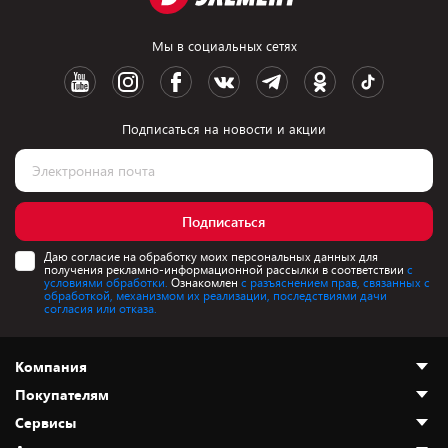
Мы в социальных сетях
Подписаться на новости и акции
Подписаться
Даю согласие на обработку моих персональных данных для
получения рекламно-информационной рассылки в соответствии
с
условиями обработки.
Ознакомлен
с разъяснением прав, связанных с
обработкой, механизмом их реализации, последствиями дачи
согласия или отказа.
Компания
Покупателям
О нас
Сервисы
Адреса магазинов
Как сделать заказ