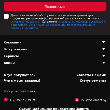
Подписаться
Даю согласие на обработку моих персональных данных для
получения рекламно-информационной рассылки в соответствии
с
условиями обработки.
Ознакомлен
с разъяснением прав, связанных с
обработкой, механизмом их реализации, последствиями дачи
согласия или отказа.
Компания
Покупателям
О нас
Сервисы
Адреса магазинов
Как сделать заказ
Акции
Новости
Оплата и доставка
Программа «Защита+»
Статьи и обзоры
Безналичный расчёт
Установка техники
Скидки и промокоды
Клуб покупателей
Cвязаться с нами
Вакансии
Обмен и возврат товара
Для игровых консолей
Белорусские товары
Что с моим заказом?
Статус ремонта
Контакты
Юридическая информация
Подписки на видеосервисы
Подарки
Выбор настроек Cookie
Дай пять добру!
Обработка персональных данных
Для мобильных устройств
Бонусы
Подарочные карты
Для компьютеров
Оплата частями
(17) 359-59-59
275@5element.by
Утилизация старой техники
Новинки
Скачай мобильное приложение Защита+