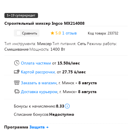
5+19 суперкредит
Строительный миксер Ingco MX214008
5.0
1 отзыв
Сравнить
Код товара: 233732
Тип инструмента:
Миксер
Тип питания:
Сеть
Режимы работы:
Смешивание
Мощность:
1400 Вт
Оплата частями
от
15.50
/мес
Картой рассрочки,
от
27.75
/мес
Заказать в магазин
, г. Минск
- 8 августа
Доставка курьером
, г. Минск
- 8 августа
Бонусы к начислению:
8.33
Списание бонусов:
Недоступно
Программа
Защита +