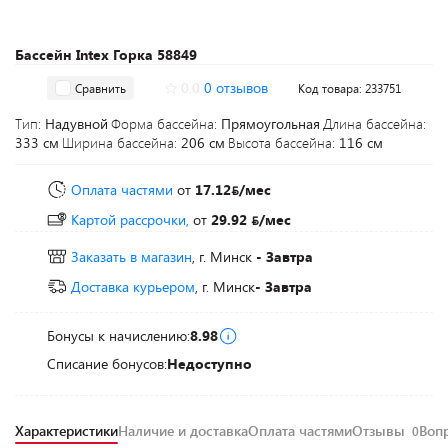
Бассейн Intex Горка 58849
0.0
0 отзывов
Сравнить
Код товара: 233751
Тип:
Надувной
Форма бассейна:
Прямоугольная
Длина бассейна:
333 см
Ширина бассейна:
206 см
Высота бассейна:
116 см
Оплата частями
от
17.12
/мес
Картой рассрочки,
от
29.92
/мес
Заказать в магазин
, г. Минск
- Завтра
Доставка курьером
, г. Минск
- Завтра
Бонусы к начислению:
8.98
Списание бонусов:
Недоступно
Характеристики
Наличие и доставка
Оплата частями
Отзывы
Воп
0