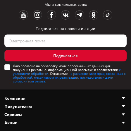
Мы в социальных сетях
Подписаться на новости и акции
Подписаться
Даю согласие на обработку моих персональных данных для
получения рекламно-информационной рассылки в соответствии
с
условиями обработки.
Ознакомлен
с разъяснением прав, связанных с
обработкой, механизмом их реализации, последствиями дачи
согласия или отказа.
Компания
Покупателям
О нас
Сервисы
Адреса магазинов
Как сделать заказ
Акции
Новости
Оплата и доставка
Программа «Защита+»