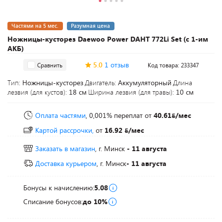
Частями на 5 мес.
Разумная цена
Ножницы-кусторез Daewoo Power DAHT 772Li Set (с 1-им
АКБ)
5.0
1 отзыв
Сравнить
Код товара: 233347
Тип:
Ножницы-кусторез
Двигатель:
Аккумуляторный
Длина
лезвия (для кустов):
18 см
Ширина лезвия (для травы):
10 см
Оплата частями
, 0,001% переплат
от
40.61
/мес
Картой рассрочки,
от
16.92
/мес
Заказать в магазин
, г. Минск
- 11 августа
Доставка курьером
, г. Минск
- 11 августа
Бонусы к начислению:
5.08
Списание бонусов:
до 10%