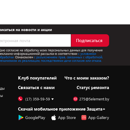
исаться на новости и акции
Подписаться
Даю согласие на обработку моих персональных данных для получения
рекламно-информационной рассылки в соответствии
с условиями
обработки.
Ознакомлен
с разъяснением прав, связанных с обработкой,
механизмом их реализации, последствиями дачи согласия или отказа.
Клуб покупателей
Что с моим заказом?
Cвязаться с нами
Статус ремонта
оды
ры
(17) 359-59-59
275@5element.by
Скачай мобильное приложение Защита+
GooglePlay
App Store
App Gallery