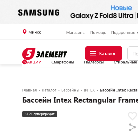
Минск
Магазины
Помощь
Подарочные 
Каталог
АКЦИИ
Смартфоны
Пылесосы
Стиральные
Главная
Каталог
Бассейны
INTEX
Бассейн Intex Rect
Бассейн Intex Rectangular Fram
3+21 суперкредит