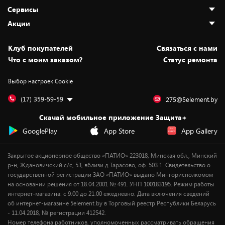
О нас
Сервисы
Адреса магазинов
Как сделать заказ
Акции
Новости
Оплата и доставка
Программа «Защита+»
Статьи и обзоры
Безналичный расчёт
Установка техники
Скидки и промокоды
Клуб покупателей
Cвязаться с нами
Вакансии
Обмен и возврат товара
Для игровых консолей
Белорусские товары
Что с моим заказом?
Статус ремонта
Контакты
Юридическая информация
Подписки на видеосервисы
Подарки
Выбор настроек Cookie
Дай пять добру!
Обработка персональных данных
Для мобильных устройств
Бонусы
Подарочные карты
Для компьютеров
Оплата частями
(17) 359-59-59
275@5element.by
Утилизация старой техники
Новинки
Скачай мобильное приложение Защита+
Сервисные центры
Уценка
GooglePlay
App Store
App Gallery
Закрытое акционерное общество «ПАТИО» 223018, Минская обл., Минский
р-н, Ждановичский с/с, 53, вблизи д.Тарасово, оф. 503.1. Свидетельство о
государственной регистрации ЗАО «ПАТИО» выдано Мингорисполкомом
на основании решения от 18.04.2001 № 491. УНП 100183195. Режим работы
интернет-магазина: с 9.00 до 21.00 ежедневно. Дата включения сведений
об интернет-магазине 5element.by в Торговый реестр Республики Беларусь
- 11.04.2018, № регистрации 412542.
Номер телефона работников, уполномоченных рассматривать обращения