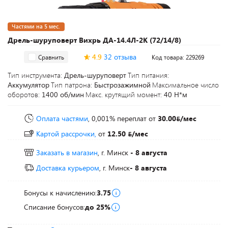
Частями на 5 мес.
Дрель-шуруповерт Вихрь ДА-14.4Л-2К (72/14/8)
4.9
32 отзыва
Сравнить
Код товара: 229269
Тип инструмента:
Дрель-шуруповерт
Тип питания:
Аккумулятор
Тип патрона:
Быстрозажимной
Максимальное число
оборотов:
1400 об/мин
Макс. крутящий момент:
40 Н*м
Оплата частями
, 0,001% переплат
от
30.00
/мес
Картой рассрочки,
от
12.50
/мес
Заказать в магазин
, г. Минск
- 8 августа
Доставка курьером
, г. Минск
- 8 августа
Бонусы к начислению:
3.75
Списание бонусов:
до 25%