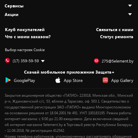
О нас
Сервисы
Адреса магазинов
Как сделать заказ
Акции
Новости
Оплата и доставка
Программа «Защита+»
Статьи и обзоры
Безналичный расчёт
Установка техники
Скидки и промокоды
Клуб покупателей
Cвязаться с нами
Вакансии
Обмен и возврат товара
Для игровых консолей
Белорусские товары
Что с моим заказом?
Статус ремонта
Контакты
Юридическая информация
Подписки на видеосервисы
Подарки
Выбор настроек Cookie
Дай пять добру!
Обработка персональных данных
Для мобильных устройств
Бонусы
Подарочные карты
Для компьютеров
Оплата частями
(17) 359-59-59
275@5element.by
Утилизация старой техники
Предзаказы
Скачай мобильное приложение Защита+
Сервисные центры
Новинки
GooglePlay
App Store
App Gallery
Уценка
Закрытое акционерное общество «ПАТИО» 223018, Минская обл., Минский
р-н, Ждановичский с/с, 53, вблизи д.Тарасово, оф. 503.1. Свидетельство о
государственной регистрации ЗАО «ПАТИО» выдано Мингорисполкомом
на основании решения от 18.04.2001 № 491. УНП 100183195. Режим работы
интернет-магазина: с 9.00 до 21.00 ежедневно. Дата включения сведений
об интернет-магазине 5element.by в Торговый реестр Республики Беларусь
- 11.04.2018, № регистрации 412542.
Номер телефона работников, уполномоченных рассматривать обращения