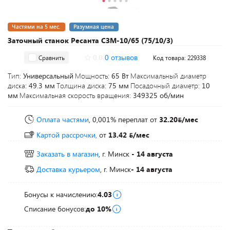
Частями на 5 мес.
Разумная цена
Заточный станок Ресанта СЗМ-10/65 (75/10/3)
0.0
0 отзывов
Сравнить
Код товара: 229338
Тип:
Универсальный
Мощность:
65 Вт
Максимальный диаметр
диска:
49.3 мм
Толщина диска:
75 мм
Посадочный диаметр:
10
мм
Максимальная скорость вращения:
349325 об/мин
Оплата частями
, 0,001% переплат
от
32.20
/мес
Картой рассрочки,
от
13.42
/мес
Заказать в магазин
, г. Минск
- 14 августа
Доставка курьером
, г. Минск
- 14 августа
Бонусы к начислению:
4.03
Списание бонусов:
до 10%