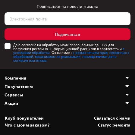
Подписаться на новости и акции
Подписаться
Даю согласие на обработку моих персональных данных для
получения рекламно-информационной рассылки в соответствии
с
условиями обработки.
Ознакомлен
с разъяснением прав, связанных с
обработкой, механизмом их реализации, последствиями дачи
согласия или отказа.
Компания
Покупателям
О нас
Сервисы
Адреса магазинов
Как сделать заказ
Акции
Новости
Оплата и доставка
Программа «Защита+»
Статьи и обзоры
Безналичный расчёт
Установка техники
Скидки и промокоды
Клуб покупателей
Cвязаться с нами
Вакансии
Обмен и возврат товара
Для игровых консолей
Белорусские товары
Что с моим заказом?
Статус ремонта
Контакты
Юридическая информация
Подписки на видеосервисы
Подарки