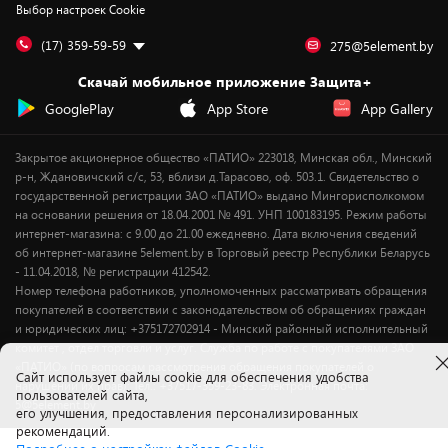
Выбор настроек Cookie
Дай пять добру!
Обработка персональных данных
Для мобильных устройств
Бонусы
Подарочные карты
Для компьютеров
Оплата частями
(17) 359-59-59
275@5element.by
Утилизация старой техники
Новинки
Скачай мобильное приложение Защита+
Сервисные центры
Уценка
GooglePlay
App Store
App Gallery
Закрытое акционерное общество «ПАТИО» 223018, Минская обл., Минский
р-н, Ждановичский с/с, 53, вблизи д.Тарасово, оф. 503.1. Свидетельство о
государственной регистрации ЗАО «ПАТИО» выдано Мингорисполкомом
на основании решения от 18.04.2001 № 491. УНП 100183195. Режим работы
интернет-магазина: с 9.00 до 21.00 ежедневно. Дата включения сведений
об интернет-магазине 5element.by в Торговый реестр Республики Беларусь
- 11.04.2018, № регистрации 412542.
Номер телефона работников, уполномоченных рассматривать обращения
покупателей в соответствии с законодательством об обращениях граждан
и юридических лиц: +375172702914 - Минский районный исполнительный
комитет , отдел торговли и услуг. Служба по работе с покупателями ЗАО
«ПАТИО» (по вопросам рассмотрения обращения покупателей о
Cайт использует файлы cookie для обеспечения удобства
нарушении их прав): Тел.: +37517-359-23-83. Электронная почта:
пользователей сайта,
5@5element.by
его улучшения, предоставления персонализированных
рекомендаций.