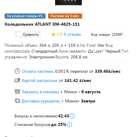
На родныя тавары 4%
Частями на 5 мес.
Холодильник ATLANT ХМ-4625-151
5.0
4 отзыва
Сравнить
Код товара: 225497
Полезный объем:
364 л, 205 л + 159 л
No Frost:
Нет
Вид
компрессора:
Стандартный
Зона свежести:
Да
Цвет:
Черный
Тип
управления:
Электронное
Высота:
206.8 см
Оплата частями
, 0,001% переплат
от
339.40
/мес
Картой рассрочки,
от
141.42
/мес
Заказать в магазин
, г. Минск
- 9 августа
Доставка курьером
, г. Минск
- Завтра
Бонусы к начислению:
42.43
Списание бонусов:
до 25%