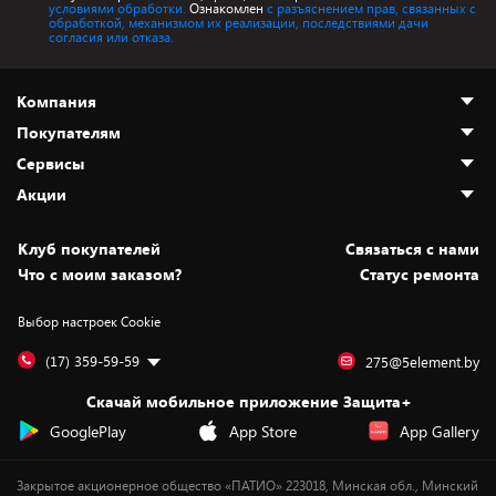
условиями обработки.
Ознакомлен
с разъяснением прав, связанных с
обработкой, механизмом их реализации, последствиями дачи
согласия или отказа.
Компания
Покупателям
О нас
Сервисы
Адреса магазинов
Как сделать заказ
Акции
Новости
Оплата и доставка
Программа «Защита+»
Статьи и обзоры
Безналичный расчёт
Установка техники
Скидки и промокоды
Клуб покупателей
Cвязаться с нами
Вакансии
Обмен и возврат товара
Для игровых консолей
Белорусские товары
Что с моим заказом?
Статус ремонта
Контакты
Юридическая информация
Подписки на видеосервисы
Подарки
Выбор настроек Cookie
Дай пять добру!
Обработка персональных данных
Для мобильных устройств
Бонусы
Подарочные карты
Для компьютеров
Оплата частями
(17) 359-59-59
275@5element.by
Утилизация старой техники
Новинки
Скачай мобильное приложение Защита+
Сервисные центры
Уценка
GooglePlay
App Store
App Gallery
Закрытое акционерное общество «ПАТИО» 223018, Минская обл., Минский