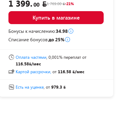
1 399.
1 769.00
-21%
00
Купить в магазине
Бонусы к начислению:
34.98
Списание бонусов:
до 25%
Оплата частями
, 0,001% переплат
от
116.58
/мес
Картой рассрочки,
от
116.58
/мес
Есть на уценке
, от
979.3