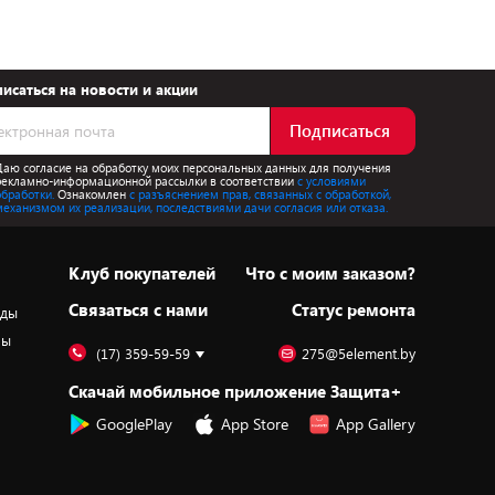
исаться на новости и акции
Подписаться
Даю согласие на обработку моих персональных данных для получения
рекламно-информационной рассылки в соответствии
с условиями
обработки.
Ознакомлен
с разъяснением прав, связанных с обработкой,
механизмом их реализации, последствиями дачи согласия или отказа.
Клуб покупателей
Что с моим заказом?
Cвязаться с нами
Статус ремонта
оды
ры
(17) 359-59-59
275@5element.by
Скачай мобильное приложение Защита+
GooglePlay
App Store
App Gallery