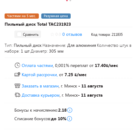
Частями на 5 мес.
Разумная цена
Пильный диск Total TAC231923
0.0
0 отзывов
Сравнить
Код товара: 211835
Тип:
Пильный диск
Назначение:
Для алюминия
Количество штук в
наборе:
1 шт
Диаметр:
305 мм
Оплата частями
, 0,001% переплат
от
17.40
/мес
Картой рассрочки,
от
7.25
/мес
Заказать в магазин
, г. Минск
- 11 августа
Доставка курьером
, г. Минск
- 11 августа
Бонусы к начислению:
2.18
Списание бонусов:
до 10%