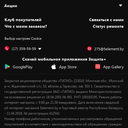
Адреса магазинов
Как сделать заказ
Акции
Новости
Оплата и доставка
Программа «Защита+»
Статьи и обзоры
Безналичный расчёт
Установка техники
Скидки и промокоды
Клуб покупателей
Cвязаться с нами
Вакансии
Обмен и возврат товара
Для игровых консолей
Белорусские товары
Что с моим заказом?
Статус ремонта
Контакты
Юридическая информация
Подписки на видеосервисы
Подарки
Выбор настроек Cookie
Дай пять добру!
Обработка персональных данных
Для мобильных устройств
Бонусы
Подарочные карты
Для компьютеров
Оплата частями
(17) 359-59-59
275@5element.by
Утилизация старой техники
Предзаказы
Скачай мобильное приложение Защита+
Сервисные центры
Новинки
GooglePlay
App Store
App Gallery
Уценка
Закрытое акционерное общество «ПАТИО» 223018, Минская обл., Минский
р-н, Ждановичский с/с, 53, вблизи д.Тарасово, оф. 503.1. Свидетельство о
государственной регистрации ЗАО «ПАТИО» выдано Мингорисполкомом
на основании решения от 18.04.2001 № 491. УНП 100183195. Режим работы
интернет-магазина: с 9.00 до 21.00 ежедневно. Дата включения сведений
об интернет-магазине 5element.by в Торговый реестр Республики Беларусь
- 11.04.2018, № регистрации 412542.
Номер телефона работников, уполномоченных рассматривать обращения
покупателей в соответствии с законодательством об обращениях граждан