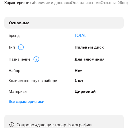
Характеристики
Наличие и доставка
Оплата частями
Отзывы
Воп
0
Основные
TOTAL
Бренд
Тип
Пильный диск
Назначение
Для алюминия
Набор
Нет
Количество штук в наборе
1 шт
Материал
Цирконий
Все характеристики
Сопровождающие товар фотографии