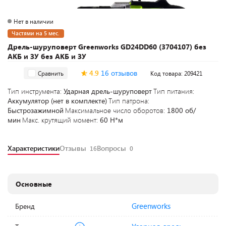
Нет в наличии
Частями на 5 мес.
Дрель-шуруповерт Greenworks GD24DD60 (3704107) без
АКБ и ЗУ без АКБ и ЗУ
4.9
16 отзывов
Сравнить
Код товара: 209421
Тип инструмента:
Ударная дрель-шуруповерт
Тип питания:
Аккумулятор (нет в комплекте)
Тип патрона:
Быстрозажимной
Максимальное число оборотов:
1800 об/
мин
Макс. крутящий момент:
60 Н*м
Характеристики
Отзывы
Вопросы
16
0
Основные
Greenworks
Бренд