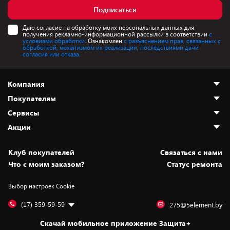
Подписаться
Даю согласие на обработку моих персональных данных для
получения рекламно-информационной рассылки в соответствии
с
условиями обработки.
Ознакомлен
с разъяснением прав, связанных с
обработкой, механизмом их реализации, последствиями дачи
согласия или отказа.
Компания
Покупателям
О нас
Сервисы
Адреса магазинов
Как сделать заказ
Акции
Новости
Оплата и доставка
Программа «Защита+»
Статьи и обзоры
Безналичный расчёт
Установка техники
Скидки и промокоды
Клуб покупателей
Cвязаться с нами
Вакансии
Обмен и возврат товара
Для игровых консолей
Белорусские товары
Что с моим заказом?
Статус ремонта
Контакты
Юридическая информация
Подписки на видеосервисы
Подарки
Выбор настроек Cookie
Дай пять добру!
Обработка персональных данных
Для мобильных устройств
Бонусы
Подарочные карты
Для компьютеров
Оплата частями
(17) 359-59-59
275@5element.by
Утилизация старой техники
Новинки
Скачай мобильное приложение Защита+