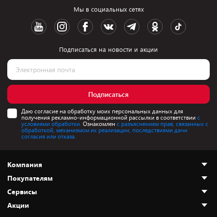
Мы в социальных сетях
Подписаться на новости и акции
Подписаться
Даю согласие на обработку моих персональных данных для
получения рекламно-информационной рассылки в соответствии
с
условиями обработки.
Ознакомлен
с разъяснением прав, связанных с
обработкой, механизмом их реализации, последствиями дачи
согласия или отказа.
Компания
Покупателям
О нас
Сервисы
Адреса магазинов
Как сделать заказ
Акции
Новости
Оплата и доставка
Программа «Защита+»