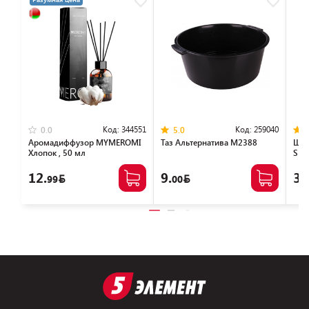
Код:
344551
Код:
259040
0.0
5.0
Аромадиффузор MYMEROMI
Таз Альтернатива М2388
Шва
Хлопок , 50 мл
SKI
12.
9.
35
99
00