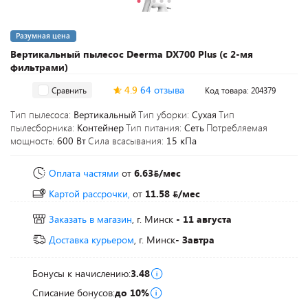
Разумная цена
Вертикальный пылесос Deerma DX700 Plus (с 2-мя
фильтрами)
4.9
64 отзыва
Сравнить
Код товара: 204379
Тип пылесоса:
Вертикальный
Тип уборки:
Сухая
Тип
пылесборника:
Контейнер
Тип питания:
Сеть
Потребляемая
мощность:
600 Вт
Сила всасывания:
15 кПа
Оплата частями
от
6.63
/мес
Картой рассрочки,
от
11.58
/мес
Заказать в магазин
, г. Минск
- 11 августа
Доставка курьером
, г. Минск
- Завтра
Бонусы к начислению:
3.48
Списание бонусов:
до 10%