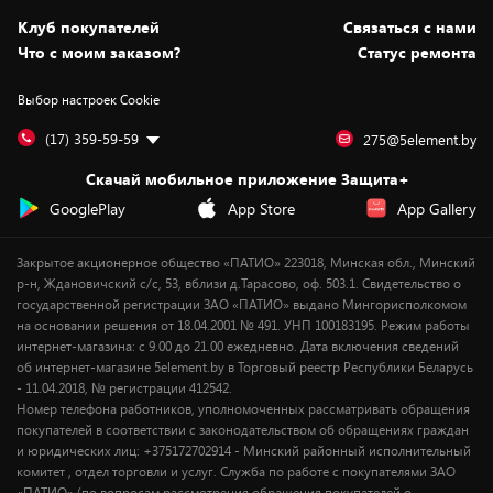
Статьи и обзоры
Безналичный расчёт
Установка техники
Скидки и промокоды
Клуб покупателей
Cвязаться с нами
Вакансии
Обмен и возврат товара
Для игровых консолей
Белорусские товары
Что с моим заказом?
Статус ремонта
Контакты
Юридическая информация
Подписки на видеосервисы
Подарки
Выбор настроек Cookie
Дай пять добру!
Обработка персональных данных
Для мобильных устройств
Бонусы
Подарочные карты
Для компьютеров
Оплата частями
(17) 359-59-59
275@5element.by
Утилизация старой техники
Предзаказы
Скачай мобильное приложение Защита+
Сервисные центры
Новинки
GooglePlay
App Store
App Gallery
Уценка
Закрытое акционерное общество «ПАТИО» 223018, Минская обл., Минский
р-н, Ждановичский с/с, 53, вблизи д.Тарасово, оф. 503.1. Свидетельство о
государственной регистрации ЗАО «ПАТИО» выдано Мингорисполкомом
на основании решения от 18.04.2001 № 491. УНП 100183195. Режим работы
интернет-магазина: с 9.00 до 21.00 ежедневно. Дата включения сведений
об интернет-магазине 5element.by в Торговый реестр Республики Беларусь
- 11.04.2018, № регистрации 412542.
Номер телефона работников, уполномоченных рассматривать обращения
покупателей в соответствии с законодательством об обращениях граждан
и юридических лиц: +375172702914 - Минский районный исполнительный
комитет , отдел торговли и услуг. Служба по работе с покупателями ЗАО
«ПАТИО» (по вопросам рассмотрения обращения покупателей о