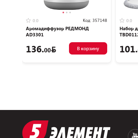
Код:
357148
0.0
0.0
Аромадиффузор РЕДМОНД
Набор д
AD3301
TBD011
136.
101.
В корзину
00