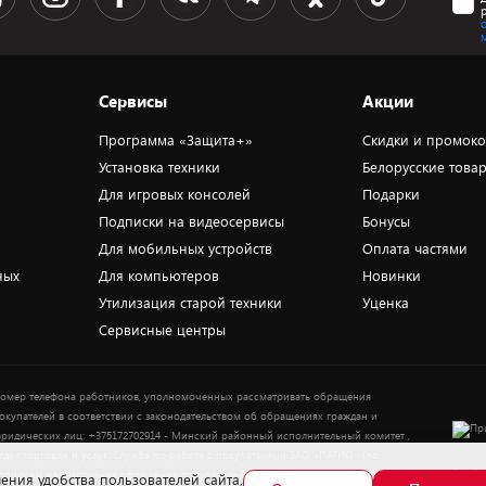
Сервисы
Акции
Программа «Защита+»
Скидки и промок
Установка техники
Белорусские това
Для игровых консолей
Подарки
Подписки на видеосервисы
Бонусы
Для мобильных устройств
Оплата частями
ных
Для компьютеров
Новинки
Утилизация старой техники
Уценка
Сервисные центры
омер телефона работников, уполномоченных рассматривать обращения
окупателей в соответствии с законодательством об обращениях граждан и
ридических лиц: +375172702914 - Минский районный исполнительный комитет ,
тдел торговли и услуг. Служба по работе с покупателями ЗАО «ПАТИО» (по
Выбор
опросам рассмотрения обращения покупателей о нарушении их прав): Тел.:
ения удобства пользователей сайта,