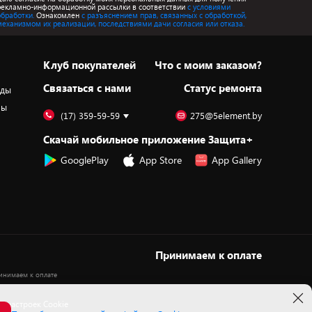
рекламно-информационной рассылки в соответствии
с условиями
обработки.
Ознакомлен
с разъяснением прав, связанных с обработкой,
механизмом их реализации, последствиями дачи согласия или отказа.
Клуб покупателей
Что с моим заказом?
Cвязаться с нами
Статус ремонта
оды
ры
(17) 359-59-59
275@5element.by
Скачай мобильное приложение Защита+
GooglePlay
App Store
App Gallery
Принимаем к оплате
 настроек Cookie