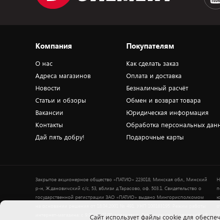
Компания
Покупателям
О нас
Как сделать заказ
Адреса магазинов
Оплата и доставка
Новости
Безналичный расчёт
Статьи и обзоры
Обмен и возврат товара
Вакансии
Юридическая информация
Контакты
Обработка персональных дан
Дай пять добру!
Подарочные карты
Закрытое акционерное общество «ПАТИО» 223018, Минская обл., Минский
Н
р-н, Ждановичский с/с, 53, вблизи д.Тарасово, оф. 503.1. Свидетельство о
п
государственной регистрации ЗАО «ПАТИО» выдано Мингорисполкомом
ю
на основании решения от 18.04.2001 № 491. УНП 100183195. Режим работы
о
интернет-магазина: с 9.00 до 21.00 ежедневно. Дата включения сведений об
в
Cайт использует файлы cookie для обеспеч