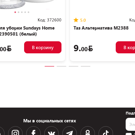
Код:
372600
Ко
5.0
ля уборки Sundays Home
Таз Альтернатива М2388
2390501 (белый)
9.
В корзину
В ко
00
00
Подп
Мы в социальных сетях