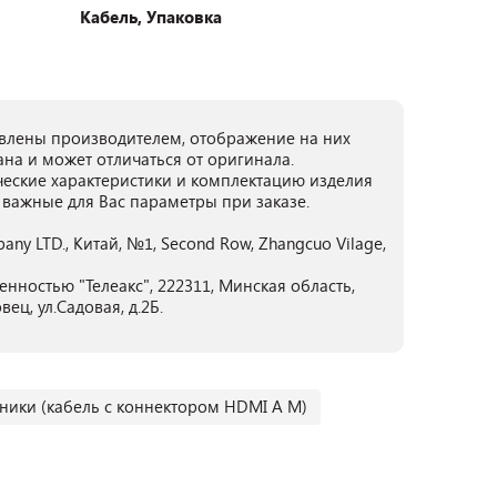
Кабель, Упаковка
лены производителем, отображение на них
ана и может отличаться от оригинала.
ческие характеристики и комплектацию изделия
 важные для Вас параметры при заказе.
ny LTD., Китай, №1, Second Row, Zhangcuo Vilage,
нностью "Телеакс", 222311, Минская область,
ец, ул.Садовая, д.2Б.
ники (кабель с коннектором HDMI A M)