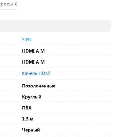
просы
0
SIPU
HDMI A M
HDMI A M
Кабель HDMI
Позолоченные
Круглый
ПВХ
1.5 м
Черный