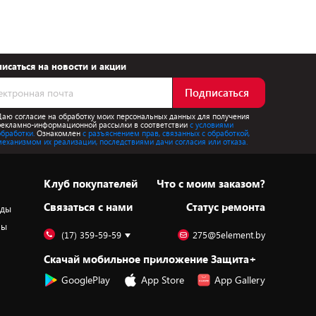
исаться на новости и акции
Подписаться
Даю согласие на обработку моих персональных данных для получения
рекламно-информационной рассылки в соответствии
с условиями
обработки.
Ознакомлен
с разъяснением прав, связанных с обработкой,
механизмом их реализации, последствиями дачи согласия или отказа.
Клуб покупателей
Что с моим заказом?
Cвязаться с нами
Статус ремонта
оды
ры
(17) 359-59-59
275@5element.by
Скачай мобильное приложение Защита+
GooglePlay
App Store
App Gallery