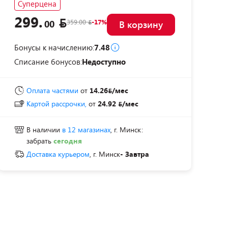
Суперцена
299.
359.00
-17%
00
В корзину
Бонусы к начислению:
7.48
Списание бонусов:
Недоступно
Оплата частями
от
14.26
/мес
Картой рассрочки,
от
24.92
/мес
В наличии
в 12 магазинах
, г. Минск:
забрать
сегодня
Доставка курьером
, г. Минск
- Завтра