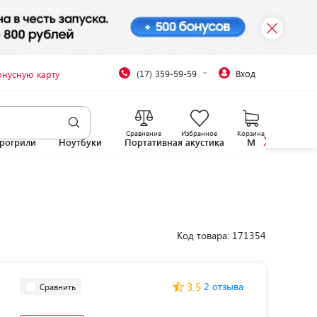
(17) 359-59-59
Вход
онусную карту
Сравнение
Избранное
Корзина
рогрили
Ноутбуки
Портативная акустика
Микроволновы
Код товара: 171354
3.5
2 отзыва
Сравнить