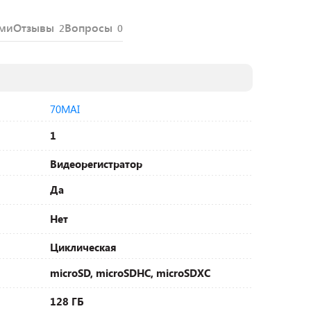
ями
Отзывы
Вопросы
2
0
70MAI
1
Видеорегистратор
Да
Нет
Циклическая
microSD, microSDHC, microSDXC
128 ГБ