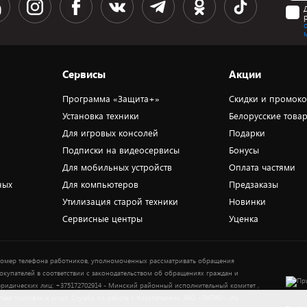
Сервисы
Акции
Программа «Защита+»
Скидки и промок
Установка техники
Белорусские това
Для игровых консолей
Подарки
Подписки на видеосервисы
Бонусы
Для мобильных устройств
Оплата частями
ных
Для компьютеров
Предзаказы
Утилизация старой техники
Новинки
Сервисные центры
Уценка
омер телефона работников, уполномоченных рассматривать обращения
окупателей в соответствии с законодательством об обращениях граждан и
ридических лиц: +375172702914 - Минский районный исполнительный комитет ,
тдел торговли и услуг. Служба по работе с покупателями ЗАО «ПАТИО» (по