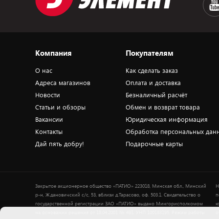
Компания
Покупателям
О нас
Как сделать заказ
Адреса магазинов
Оплата и доставка
Новости
Безналичный расчёт
Статьи и обзоры
Обмен и возврат товара
Вакансии
Юридическая информация
Контакты
Обработка персональных дан
Дай пять добру!
Подарочные карты
Закрытое акционерное общество «ПАТИО» 223018, Минская обл., Минский
Н
р-н, Ждановичский с/с, 53, вблизи д.Тарасово, оф. 503.1. Свидетельство о
п
государственной регистрации ЗАО «ПАТИО» выдано Мингорисполкомом
ю
на основании решения от 18.04.2001 № 491. УНП 100183195. Режим работы
о