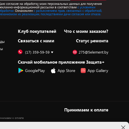
Даю согласие на обработку моих персональных данных для получения
рекламно-информационной рассылки в соответствии
с условиями
обработки.
Ознакомлен
с разъяснением прав, связанных с обработкой,
механизмом их реализации, последствиями дачи согласия или отказа.
Клуб покупателей
Что с моим заказом?
Cвязаться с нами
Статус ремонта
оды
ры
(17) 359-59-59
275@5element.by
Скачай мобильное приложение Защита+
GooglePlay
App Store
App Gallery
Принимаем к оплате