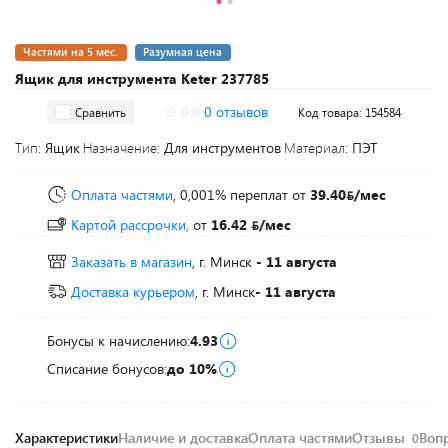
Частями на 5 мес.
Разумная цена
Ящик для инструмента Keter 237785
0.0
0 отзывов
Сравнить
Код товара: 154584
Тип:
Ящик
Назначение:
Для инструментов
Материал:
ПЭТ
Оплата частями
, 0,001% переплат
от
39.40
/мес
Картой рассрочки,
от
16.42
/мес
Заказать в магазин
, г. Минск
- 11 августа
Доставка курьером
, г. Минск
- 11 августа
Бонусы к начислению:
4.93
Списание бонусов:
до 10%
Характеристики
Наличие и доставка
Оплата частями
Отзывы
Воп
0