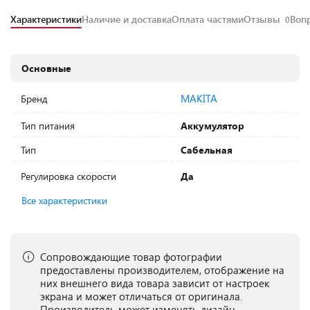
Характеристики
Наличие и доставка
Оплата частями
Отзывы
Воп
0
Основные
MAKITA
Бренд
Тип питания
Аккумулятор
Тип
Сабельная
Регулировка скорости
Да
Все характеристики
Сопровождающие товар фотографии
предоставлены производителем, отображение на
них внешнего вида товара зависит от настроек
экрана и может отличаться от оригинала.
Производитель может изменять дизайн,