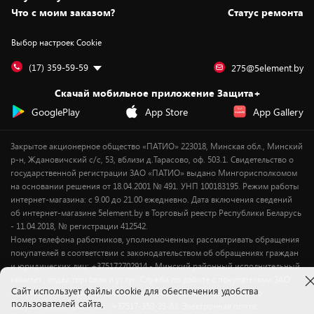
Вакансии
Обмен и возврат товара
Для игровых консолей
Белорусские товары
Что с моим заказом?
Статус ремонта
Контакты
Юридическая информация
Подписки на видеосервисы
Подарки
Выбор настроек Cookie
Дай пять добру!
Обработка персональных данных
Для мобильных устройств
Бонусы
Подарочные карты
Для компьютеров
Оплата частями
(17) 359-59-59
275@5element.by
Утилизация старой техники
Новинки
Скачай мобильное приложение Защита+
Сервисные центры
Уценка
GooglePlay
App Store
App Gallery
Закрытое акционерное общество «ПАТИО» 223018, Минская обл., Минский
р-н, Ждановичский с/с, 53, вблизи д.Тарасово, оф. 503.1. Свидетельство о
государственной регистрации ЗАО «ПАТИО» выдано Мингорисполкомом
на основании решения от 18.04.2001 № 491. УНП 100183195. Режим работы
интернет-магазина: с 9.00 до 21.00 ежедневно. Дата включения сведений
об интернет-магазине 5element.by в Торговый реестр Республики Беларусь
- 11.04.2018, № регистрации 412542.
Номер телефона работников, уполномоченных рассматривать обращения
покупателей в соответствии с законодательством об обращениях граждан
и юридических лиц: +375172702914 - Минский районный исполнительный
комитет , отдел торговли и услуг. Служба по работе с покупателями ЗАО
Cайт использует файлы cookie для обеспечения удобства
«ПАТИО» (по вопросам рассмотрения обращения покупателей о
пользователей сайта,
нарушении их прав): Тел.: +37517-359-23-83. Электронная почта: