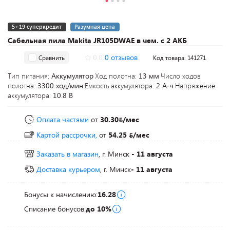
5+19 суперкредит
Разумная цена
Сабельная пила Makita JR105DWAE в чем. с 2 АКБ
0.0
0 отзывов
Сравнить
Код товара: 141271
Тип питания:
Аккумулятор
Ход полотна:
13 мм
Число ходов
полотна:
3300 ход/мин
Емкость аккумулятора:
2 А·ч
Напряжение
аккумулятора:
10.8 В
Оплата частями
от
30.30
/мес
Картой рассрочки,
от
54.25
/мес
Заказать в магазин
, г. Минск
- 11 августа
Доставка курьером
, г. Минск
- 11 августа
Бонусы к начислению:
16.28
Списание бонусов:
до 10%