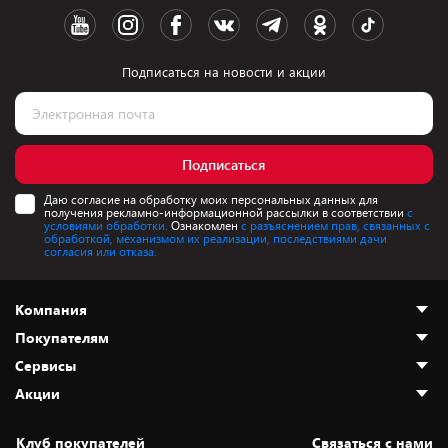
Подписаться на новости и акции
Подписаться
Даю согласие на обработку моих персональных данных для
получения рекламно-информационной рассылки в соответствии
с
условиями обработки.
Ознакомлен
с разъяснением прав, связанных с
обработкой, механизмом их реализации, последствиями дачи
согласия или отказа.
Компания
Покупателям
О нас
Сервисы
Адреса магазинов
Как сделать заказ
Акции
Новости
Оплата и доставка
Программа «Защита+»
Статьи и обзоры
Безналичный расчёт
Установка техники
Скидки и промокоды
Клуб покупателей
Cвязаться с нами