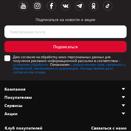
Подписаться на новости и акции
Подписаться
Даю согласие на обработку моих персональных данных для
получения рекламно-информационной рассылки в соответствии
с
условиями обработки.
Ознакомлен
с разъяснением прав, связанных с
обработкой, механизмом их реализации, последствиями дачи
согласия или отказа.
Компания
Покупателям
О нас
Сервисы
Адреса магазинов
Как сделать заказ
Акции
Новости
Оплата и доставка
Программа «Защита+»
Статьи и обзоры
Безналичный расчёт
Установка техники
Скидки и промокоды
Клуб покупателей
Cвязаться с нами