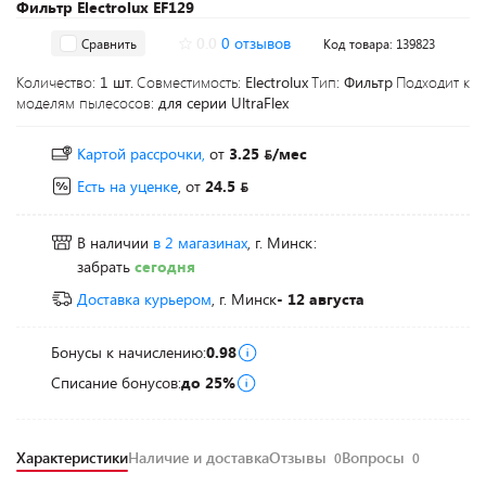
Фильтр Electrolux EF129
0.0
0 отзывов
Сравнить
Код товара: 139823
Количество:
1 шт.
Совместимость:
Electrolux
Тип:
Фильтр
Подходит к
моделям пылесосов:
для серии UltraFlex
Картой рассрочки,
от
3.25
/мес
Есть на уценке
, от
24.5
В наличии
в 2 магазинах
, г. Минск:
забрать
сегодня
Доставка курьером
, г. Минск
- 12 августа
Бонусы к начислению:
0.98
Списание бонусов:
до 25%
Характеристики
Наличие и доставка
Отзывы
Вопросы
0
0