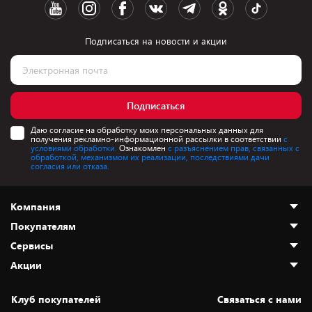
Подписаться на новости и акции
Подписаться
Даю согласие на обработку моих персональных данных для
получения рекламно-информационной рассылки в соответствии
с
условиями обработки.
Ознакомлен
с разъяснением прав, связанных с
обработкой, механизмом их реализации, последствиями дачи
согласия или отказа.
Компания
Покупателям
О нас
Сервисы
Адреса магазинов
Как сделать заказ
Акции
Новости
Оплата и доставка
Программа «Защита+»
Статьи и обзоры
Безналичный расчёт
Установка техники
Скидки и промокоды
Клуб покупателей
Cвязаться с нами
Вакансии