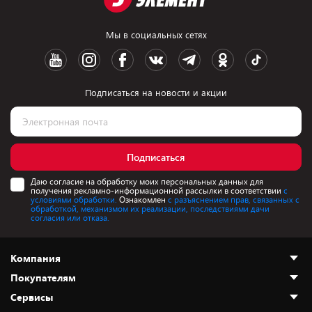
Мы в социальных сетях
Подписаться на новости и акции
Подписаться
Даю согласие на обработку моих персональных данных для
получения рекламно-информационной рассылки в соответствии
с
условиями обработки.
Ознакомлен
с разъяснением прав, связанных с
обработкой, механизмом их реализации, последствиями дачи
согласия или отказа.
Компания
Покупателям
О нас
Сервисы
Адреса магазинов
Как сделать заказ