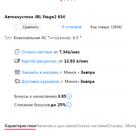
Автоакустика JBL Stage2 634
0.0
0 отзывов
Сравнить
Код товара: 139342
Тип:
Коаксиальная АС
Типоразмер:
6.5 ″
Оплата частями
от
7.34
/мес
Картой рассрочки,
от
12.83
/мес
Заказать в магазин
, г. Минск
- Завтра
Доставка курьером
, г. Минск
- Завтра
Бонусы к начислению:
3.85
Списание бонусов:
до 25%
Характеристики
Наличие и доставка
Оплата частями
Отзывы
Воп
0