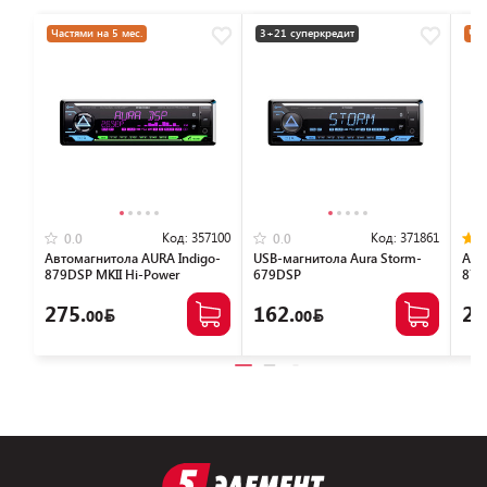
Частями на 5 мес.
3+21 суперкредит
Час
Код:
357100
Код:
371861
0.0
0.0
Автомагнитола AURA Indigo-
USB-магнитола Aura Storm-
Авт
879DSP MKII Hi-Power
679DSP
879
275.
162.
23
00
00