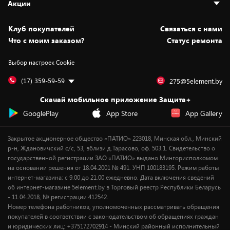
Акции
Новости
Оплата и доставка
Программа «Защита+»
Статьи и обзоры
Безналичный расчёт
Установка техники
Скидки и промокоды
Клуб покупателей
Cвязаться с нами
Вакансии
Обмен и возврат товара
Для игровых консолей
Белорусские товары
Что с моим заказом?
Статус ремонта
Контакты
Юридическая информация
Подписки на видеосервисы
Подарки
Выбор настроек Cookie
Дай пять добру!
Обработка персональных данных
Для мобильных устройств
Бонусы
Подарочные карты
Для компьютеров
Оплата частями
(17) 359-59-59
275@5element.by
Утилизация старой техники
Новинки
Скачай мобильное приложение Защита+
Сервисные центры
Уценка
GooglePlay
App Store
App Gallery
Закрытое акционерное общество «ПАТИО» 223018, Минская обл., Минский
р-н, Ждановичский с/с, 53, вблизи д.Тарасово, оф. 503.1. Свидетельство о
государственной регистрации ЗАО «ПАТИО» выдано Мингорисполкомом
на основании решения от 18.04.2001 № 491. УНП 100183195. Режим работы
интернет-магазина: с 9.00 до 21.00 ежедневно. Дата включения сведений
об интернет-магазине 5element.by в Торговый реестр Республики Беларусь
- 11.04.2018, № регистрации 412542.
Номер телефона работников, уполномоченных рассматривать обращения
покупателей в соответствии с законодательством об обращениях граждан
и юридических лиц: +375172702914 - Минский районный исполнительный