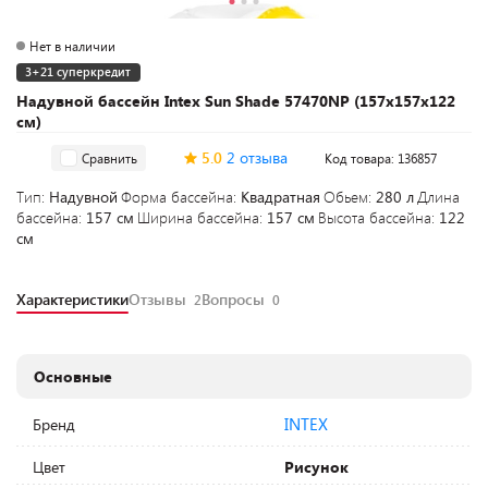
Нет в наличии
3+21 суперкредит
Надувной бассейн Intex Sun Shade 57470NP (157х157х122
см)
5.0
2 отзыва
Сравнить
Код товара: 136857
Тип:
Надувной
Форма бассейна:
Квадратная
Обьем:
280 л
Длина
бассейна:
157 см
Ширина бассейна:
157 см
Высота бассейна:
122
см
Характеристики
Отзывы
Вопросы
2
0
Основные
INTEX
Бренд
Цвет
Рисунок