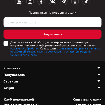
Подписаться на новости и акции
Подписаться
Даю согласие на обработку моих персональных данных для
получения рекламно-информационной рассылки в соответствии
с
условиями обработки.
Ознакомлен
с разъяснением прав, связанных с
обработкой, механизмом их реализации, последствиями дачи
согласия или отказа.
Компания
Покупателям
О нас
Сервисы
Адреса магазинов
Как сделать заказ
Акции
Новости
Оплата и доставка
Программа «Защита+»
Статьи и обзоры
Безналичный расчёт
Установка техники
Скидки и промокоды
Клуб покупателей
Cвязаться с нами
Вакансии
Обмен и возврат товара
Для игровых консолей
Белорусские товары
Что с моим заказом?
Статус ремонта