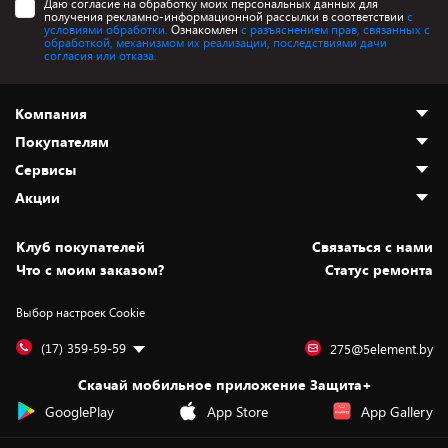
Даю согласие на обработку моих персональных данных для
получения рекламно-информационной рассылки в соответствии
с
условиями обработки.
Ознакомлен
с разъяснением прав, связанных с
обработкой, механизмом их реализации, последствиями дачи
согласия или отказа.
Компания
Покупателям
О нас
Сервисы
Адреса магазинов
Как сделать заказ
Акции
Новости
Оплата и доставка
Программа «Защита+»
Статьи и обзоры
Безналичный расчёт
Установка техники
Скидки и промокоды
Клуб покупателей
Cвязаться с нами
Вакансии
Обмен и возврат товара
Для игровых консолей
Белорусские товары
Что с моим заказом?
Статус ремонта
Контакты
Юридическая информация
Подписки на видеосервисы
Подарки
Выбор настроек Cookie
Дай пять добру!
Обработка персональных данных
Для мобильных устройств
Бонусы
Подарочные карты
Для компьютеров
Оплата частями
(17) 359-59-59
275@5element.by
Утилизация старой техники
Предзаказы
Скачай мобильное приложение Защита+
Сервисные центры
Новинки
GooglePlay
App Store
App Gallery
Уценка