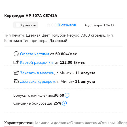
Картридж HP 307A CE741A
0.0
0 отзывов
Сравнить
Код товара: 126233
Тип печати:
Цветная
Цвет:
Голубой
Ресурс:
7300 страниц
Тип:
Картридж
Тип принтера:
Лазерный
Оплата частями
от
69.80
/мес
Картой рассрочки,
от
122.00
/мес
Заказать в магазин
, г. Минск
- 11 августа
Доставка курьером
, г. Минск
- 11 августа
Бонусы к начислению:
36.60
Списание бонусов:
до 25%
Характеристики
Наличие и доставка
Оплата частями
Отзывы
Воп
0