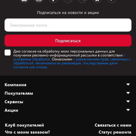
Подписаться на новости и акции
Подписаться
Даю согласие на обработку моих персональных данных для
получения рекламно-информационной рассылки в соответствии
с
условиями обработки.
Ознакомлен
с разъяснением прав, связанных с
обработкой, механизмом их реализации, последствиями дачи
согласия или отказа.
Компания
Покупателям
О нас
Сервисы
Адреса магазинов
Как сделать заказ
Акции
Новости
Оплата и доставка
Программа «Защита+»
Статьи и обзоры
Безналичный расчёт
Установка техники
Скидки и промокоды
Клуб покупателей
Cвязаться с нами
Вакансии
Обмен и возврат товара
Для игровых консолей
Белорусские товары
Что с моим заказом?
Статус ремонта