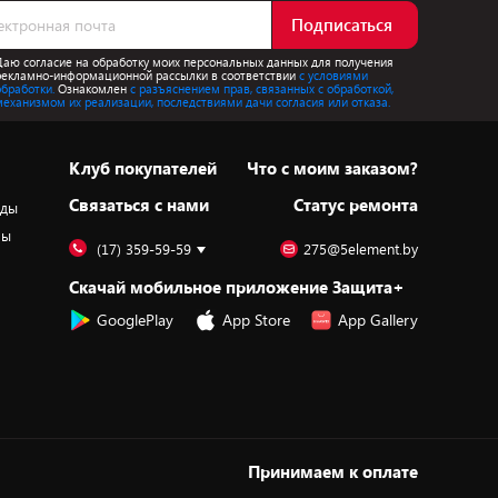
Подписаться
Даю согласие на обработку моих персональных данных для получения
рекламно-информационной рассылки в соответствии
с условиями
обработки.
Ознакомлен
с разъяснением прав, связанных с обработкой,
механизмом их реализации, последствиями дачи согласия или отказа.
Клуб покупателей
Что с моим заказом?
Cвязаться с нами
Статус ремонта
оды
ры
(17) 359-59-59
275@5element.by
Скачай мобильное приложение Защита+
GooglePlay
App Store
App Gallery
Принимаем к оплате