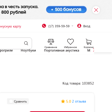
(17) 359-59-59
Вход
онусную карту
Сравнение
Избранное
Корзина
рогрили
Ноутбуки
Портативная акустика
Микроволновы
Код товара: 103852
5.0
2 отзыва
Сравнить