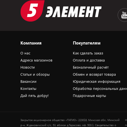
Компания
Покупателям
О нас
Как сделать заказ
Адреса магазинов
Оплата и доставка
Новости
Безналичный расчёт
Статьи и обзоры
Обмен и возврат товара
Вакансии
Юридическая информация
Контакты
Обработка персональных дан
Дай пять добру!
Подарочные карты
Закрытое акционерное общество «ПАТИО» 223018, Минская обл., Минский
Н
р-н, Ждановичский с/с, 53, вблизи д.Тарасово, оф. 503.1. Свидетельство о
п